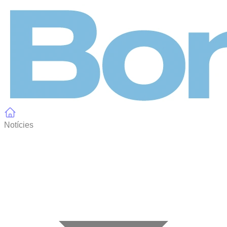
Panell de gestió de galetes
Notícies