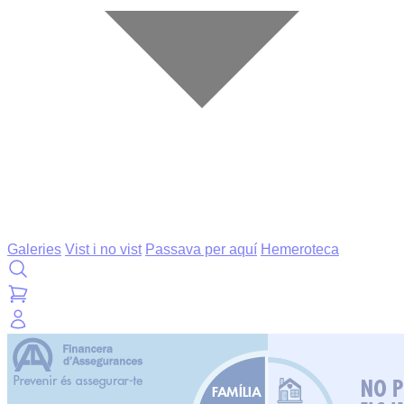
Galeries
Vist i no vist
Passava per aquí
Hemeroteca