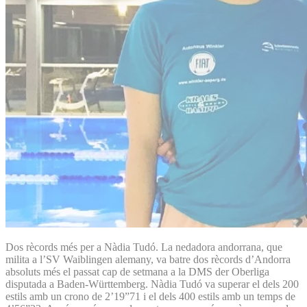
Dos rècords més per a Nàdia Tudó. La nedadora andorrana, que
milita a l’SV Waiblingen alemany, va batre dos rècords d’Andorra
absoluts més el passat cap de setmana a la DMS der Oberliga
disputada a Baden-Württemberg. Nàdia Tudó va superar el dels 200
estils amb un crono de 2’19”71 i el dels 400 estils amb un temps de