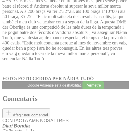
4’56”33. A més a més va nedar en tre proves més, però sense poder
batre el rècord d’Andorra absolut ni superar la seva millor marca
personal. Als 200 braça va fer 2’32”28, als 100 braça 1’10”00 i als
50 braça, 35’25”. “Estic molt satisfeta dels resultats assolits, ja que
també el meu club va acabar com a segon de la lliga. Aquesta DMS
der Oberliga és una competició de les més dures de la temporada i
he pogut batre dos rècords d’Andorra absoluts”, va assegurar Nàdia
Tudó, que va destacar, de manera especial, el temps de la prova dels
400 estils. “Estic molt contenta perquè al mes de novembre em vaig
quedar ben a prop i ara ho he aconseguit. En les altres tres proves
em vaig quedar a tocar de la meva millor marca personal”, va
sentenciar Nàdia Tudó.
FOTO: FOTO CEDIDA PER NÀDIA TUDÓ
Permetre
Google Adsense està deshabilitat.
Comentaris
Afegir nou comentari
CONTACTA AMB NOSALTRES
Diari Bondia