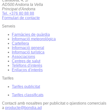
Callaueta, 4, 1r
AD500 Andorra la Vella
Principat d'Andorra
Tel. +376 80 88 88
Formulari de contacte
Serveis
Farmàcies de guàrdia
Informació meteorològica
Cartellera
Informació general
Informació turística
Associacions
Centres de salut
Telèfons d'interès
Enllaços d'interés
Tarifes
Tarifes publicitat
Tarifes classificats
Contacti amb nosaltres per publicitat o qüestions comercials
a
producte@bondia.ad