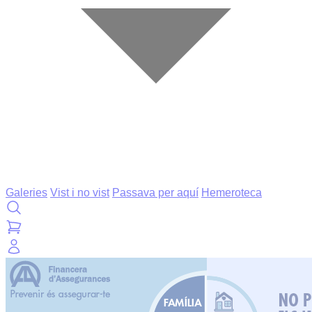
Galeries
Vist i no vist
Passava per aquí
Hemeroteca