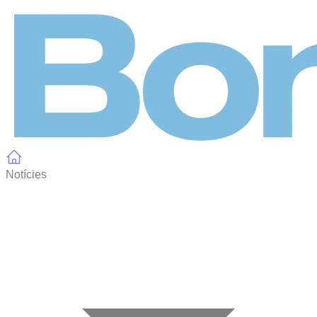
Panell de gestió de galetes
Notícies