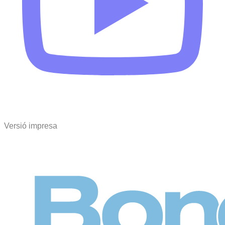
Versió impresa