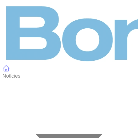
Panell de gestió de galetes
Notícies