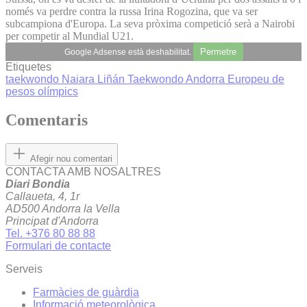
només va perdre contra la russa Irina Rogozina, que va ser
subcampiona d'Europa. La seva pròxima competició serà a Nairobi
per competir al Mundial U21.
Permetre
Google Adsense està deshabilitat.
Etiquetes
taekwondo
Naiara Liñán
Taekwondo Andorra
Europeu de
pesos olímpics
Comentaris
Afegir nou comentari
CONTACTA AMB NOSALTRES
Diari Bondia
Callaueta, 4, 1r
AD500 Andorra la Vella
Principat d'Andorra
Tel. +376 80 88 88
Formulari de contacte
Serveis
Farmàcies de guàrdia
Informació meteorològica