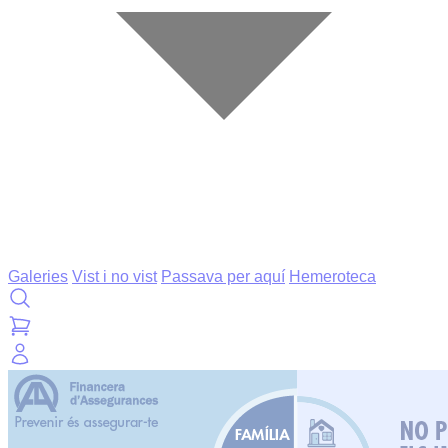
Galeries
Vist i no vist
Passava per aquí
Hemeroteca