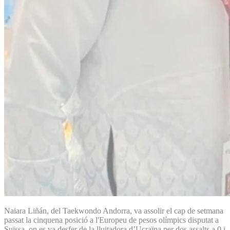
Naiara Liñán, del Taekwondo Andorra, va assolir el cap de setmana
passat la cinquena posició a l'Europeu de pesos olímpics disputat a
Suïssa, on es va desfer de la lluitadora d’Ucraïna per dos assalts a 0 i