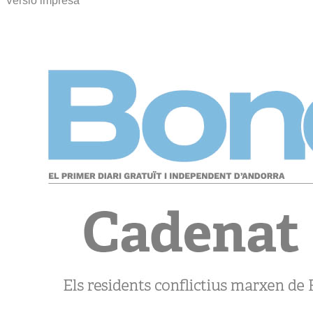
Versió impresa