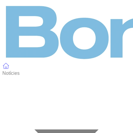
Panell de gestió de galetes
Notícies