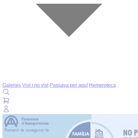
Galeries
Vist i no vist
Passava per aquí
Hemeroteca