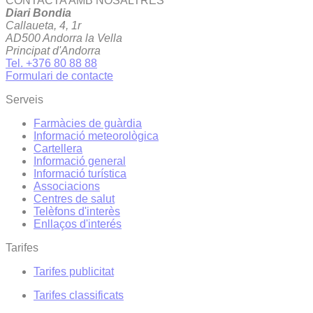
CONTACTA AMB NOSALTRES
Diari Bondia
Callaueta, 4, 1r
AD500 Andorra la Vella
Principat d'Andorra
Tel. +376 80 88 88
Formulari de contacte
Serveis
Farmàcies de guàrdia
Informació meteorològica
Cartellera
Informació general
Informació turística
Associacions
Centres de salut
Telèfons d'interès
Enllaços d'interés
Tarifes
Tarifes publicitat
Tarifes classificats