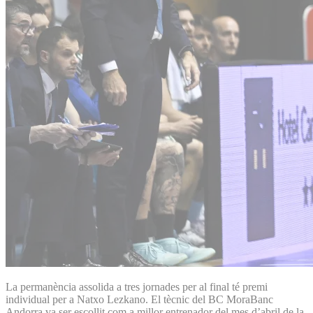
La permanència assolida a tres jornades per al final té premi
individual per a Natxo Lezkano. El tècnic del BC MoraBanc
Andorra va ser escollit com a millor entrenador del mes d’abril de la