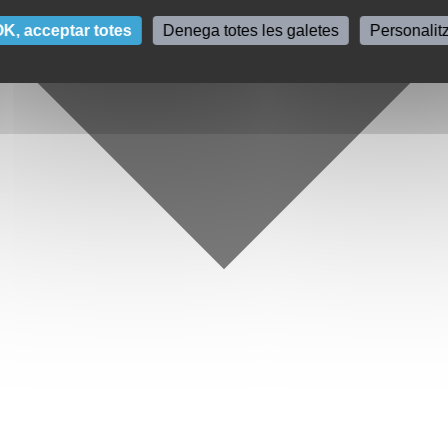
K, acceptar totes
Denega totes les galetes
Personalit