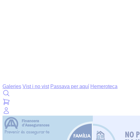
Galeries
Vist i no vist
Passava per aquí
Hemeroteca