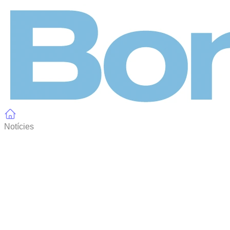
Panell de gestió de galetes
Notícies