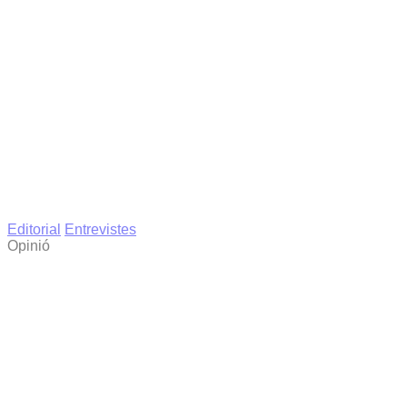
Editorial
Entrevistes
Opinió