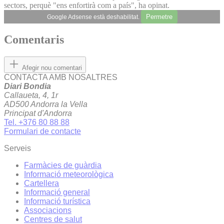
sectors, perquè "ens enfortirà com a país", ha opinat.
Permetre
Google Adsense està deshabilitat.
Comentaris
Afegir nou comentari
CONTACTA AMB NOSALTRES
Diari Bondia
Callaueta, 4, 1r
AD500 Andorra la Vella
Principat d'Andorra
Tel. +376 80 88 88
Formulari de contacte
Serveis
Farmàcies de guàrdia
Informació meteorològica
Cartellera
Informació general
Informació turística
Associacions
Centres de salut