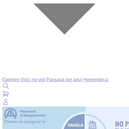
Galeries
Vist i no vist
Passava per aquí
Hemeroteca