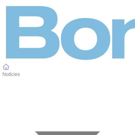
Panell de gestió de galetes
Notícies