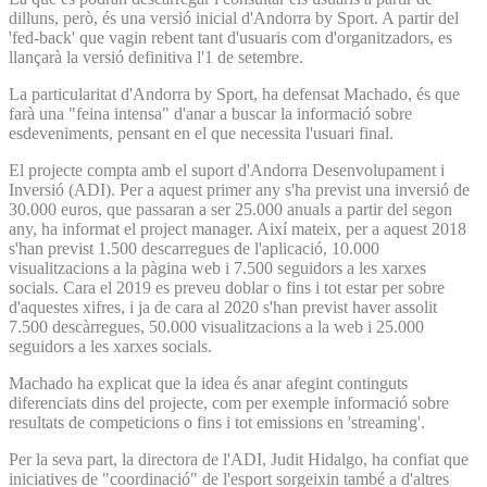
dilluns, però, és una versió inicial d'Andorra by Sport. A partir del
'fed-back' que vagin rebent tant d'usuaris com d'organitzadors, es
llançarà la versió definitiva l'1 de setembre.
La particularitat d'Andorra by Sport, ha defensat Machado, és que
farà una "feina intensa" d'anar a buscar la informació sobre
esdeveniments, pensant en el que necessita l'usuari final.
El projecte compta amb el suport d'Andorra Desenvolupament i
Inversió (ADI). Per a aquest primer any s'ha previst una inversió de
30.000 euros, que passaran a ser 25.000 anuals a partir del segon
any, ha informat el project manager. Així mateix, per a aquest 2018
s'han previst 1.500 descarregues de l'aplicació, 10.000
visualitzacions a la pàgina web i 7.500 seguidors a les xarxes
socials. Cara el 2019 es preveu doblar o fins i tot estar per sobre
d'aquestes xifres, i ja de cara al 2020 s'han previst haver assolit
7.500 descàrregues, 50.000 visualitzacions a la web i 25.000
seguidors a les xarxes socials.
Machado ha explicat que la idea és anar afegint continguts
diferenciats dins del projecte, com per exemple informació sobre
resultats de competicions o fins i tot emissions en 'streaming'.
Per la seva part, la directora de l'ADI, Judit Hidalgo, ha confiat que
iniciatives de "coordinació" de l'esport sorgeixin també a d'altres