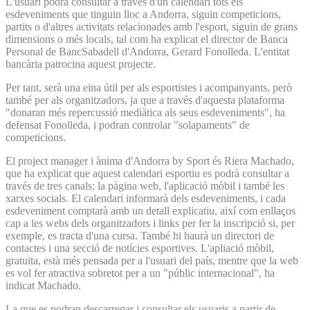
L'usuari podrà consultar a través d'un calendari tots els
esdeveniments que tinguin lloc a Andorra, siguin competicions,
partits o d'altres activitats relacionades amb l'esport, siguin de grans
dimensions o més locals, tal com ha explicat el director de Banca
Personal de BancSabadell d'Andorra, Gerard Fonolleda. L'entitat
bancària patrocina aquest projecte.
Per tant, serà una eina útil per als esportistes i acompanyants, però
també per als organitzadors, ja que a través d'aquesta plataforma
"donaran més repercussió mediàtica als seus esdeveniments", ha
defensat Fonolleda, i podran controlar "solapaments" de
competicions.
El project manager i ànima d'Andorra by Sport és Riera Machado,
que ha explicat que aquest calendari esportiu es podrà consultar a
través de tres canals: la pàgina web, l'aplicació mòbil i també les
xarxes socials. El calendari informarà dels esdeveniments, i cada
esdeveniment comptarà amb un detall explicatiu, així com enllaços
cap a les webs dels organitzadors i links per fer la inscripció si, per
exemple, es tracta d'una cursa. També hi haurà un directori de
contactes i una secció de notícies esportives. L'apliació mòbil,
gratuïta, està més pensada per a l'usuari del país, mentre que la web
es vol fer atractiva sobretot per a un "públic internacional", ha
indicat Machado.
La que es podran descarregar i consultar els usuaris a partir de