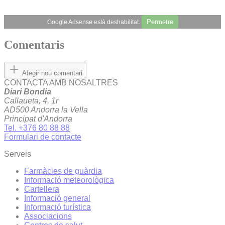
Permetre
Google Adsense està deshabilitat.
Comentaris
Afegir nou comentari
CONTACTA AMB NOSALTRES
Diari Bondia
Callaueta, 4, 1r
AD500 Andorra la Vella
Principat d'Andorra
Tel. +376 80 88 88
Formulari de contacte
Serveis
Farmàcies de guàrdia
Informació meteorològica
Cartellera
Informació general
Informació turística
Associacions