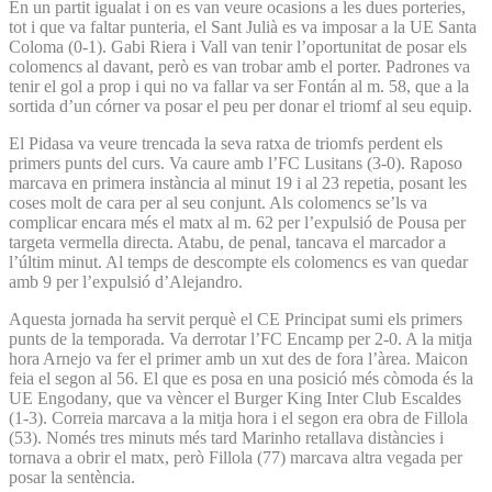
En un partit igualat i on es van veure ocasions a les dues porteries,
tot i que va faltar punteria, el Sant Julià es va imposar a la UE Santa
Coloma (0-1). Gabi Riera i Vall van tenir l’oportunitat de posar els
colomencs al davant, però es van trobar amb el porter. Padrones va
tenir el gol a prop i qui no va fallar va ser Fontán al m. 58, que a la
sortida d’un córner va posar el peu per donar el triomf al seu equip.
El Pidasa va veure trencada la seva ratxa de triomfs perdent els
primers punts del curs. Va caure amb l’FC Lusitans (3-0). Raposo
marcava en primera instància al minut 19 i al 23 repetia, posant les
coses molt de cara per al seu conjunt. Als colomencs se’ls va
complicar encara més el matx al m. 62 per l’expulsió de Pousa per
targeta vermella directa. Atabu, de penal, tancava el marcador a
l’últim minut. Al temps de descompte els colomencs es van quedar
amb 9 per l’expulsió d’Alejandro.
Aquesta jornada ha servit perquè el CE Principat sumi els primers
punts de la temporada. Va derrotar l’FC Encamp per 2-0. A la mitja
hora Arnejo va fer el primer amb un xut des de fora l’àrea. Maicon
feia el segon al 56. El que es posa en una posició més còmoda és la
UE Engodany, que va vèncer el Burger King Inter Club Escaldes
(1-3). Correia marcava a la mitja hora i el segon era obra de Fillola
(53). Només tres minuts més tard Marinho retallava distàncies i
tornava a obrir el matx, però Fillola (77) marcava altra vegada per
posar la sentència.