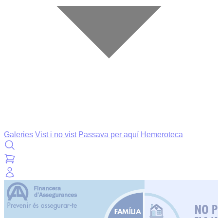
Galeries
Vist i no vist
Passava per aquí
Hemeroteca