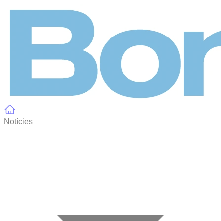
Panell de gestió de galetes
Notícies