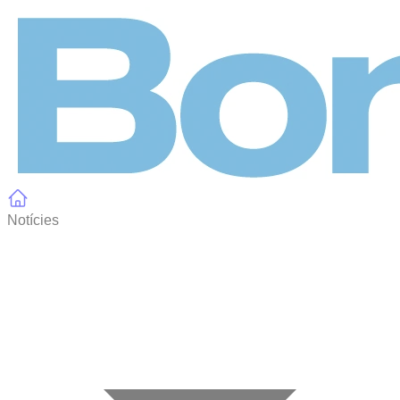
Panell de gestió de galetes
Notícies