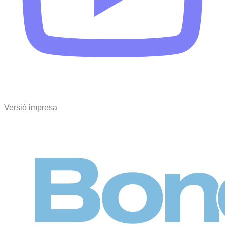
Versió impresa