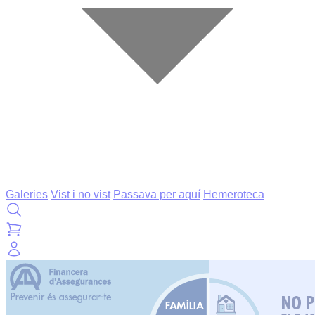
Galeries
Vist i no vist
Passava per aquí
Hemeroteca