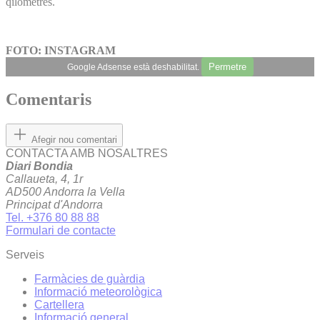
qilòmetres.
FOTO: INSTAGRAM
Permetre
Google Adsense està deshabilitat.
Comentaris
Afegir nou comentari
CONTACTA AMB NOSALTRES
Diari Bondia
Callaueta, 4, 1r
AD500 Andorra la Vella
Principat d'Andorra
Tel. +376 80 88 88
Formulari de contacte
Serveis
Farmàcies de guàrdia
Informació meteorològica
Cartellera
Informació general