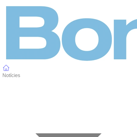
Panell de gestió de galetes
Notícies