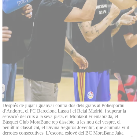
Després de jugar i guanyar contra dos dels grans al Poliesportiu
d’Andorra, el FC Barcelona Lassa i el Reial Madrid, i superar la
sensació del curs a la seva pista, el Montakit Fuenlabrada, el
Bàsquet Club MoraBanc rep dissabte, a les nou del vespre, el
penúltim classificat, el Divina Seguros Joventut, que acumula vuit
derrotes consecutives. L’escorta eslovè del BC MoraBanc Jaka