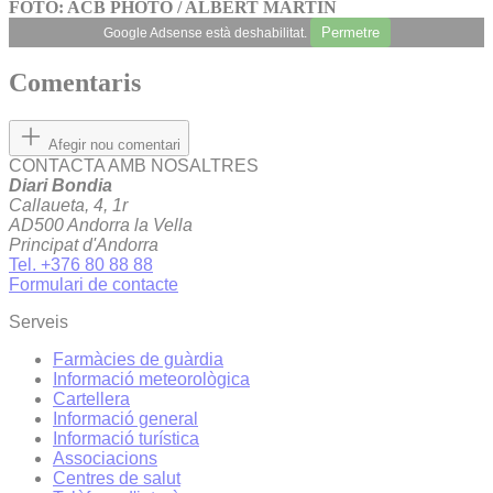
FOTO: ACB PHOTO / ALBERT MARTÍN
Permetre
Google Adsense està deshabilitat.
Comentaris
Afegir nou comentari
CONTACTA AMB NOSALTRES
Diari Bondia
Callaueta, 4, 1r
AD500 Andorra la Vella
Principat d'Andorra
Tel. +376 80 88 88
Formulari de contacte
Serveis
Farmàcies de guàrdia
Informació meteorològica
Cartellera
Informació general
Informació turística
Associacions
Centres de salut