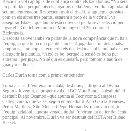
Blazic no vol cap tipus de confiança contra els badalonins. “No serà
un partit fàcil perquè tots els jugadors de la Penya voldran agradar al
seu nou entrenador. Respectem molt el rival i, si juguem agressius
com en els altres tres partits, estarem a prop de la victòria”, va
assegurar Blazic, que també està convocat per la seva selecció per
jugar el 23 de febrer contra el Montengro i el 26, contra el
Bielorússia.
L’escorta eslovè també va parlar de la nova competència que hi ha a
l’equip, ja que hi ha una plantilla amb 14 jugadors –un dels quals,
temporer–, i un cop es recuperin els dos lesionats hi haurà baixes per
alleugerir la plantilla. “Això és bo, perquè la tensió és bona per
entrenar i per jugar. No sé qui es quedarà, però tothom s’haurà de
guanyar el lloc”.
Carles Durán torna com a primer entrenador
Torna a casa. L’entrenador català, de 42 anys, dirigirà al Divina
Seguros Joventut, el proper rival del BC MoraBanc, i substituirà el
destituït Diego Ocampo –que apunta al Tecnyconta Saragossa.
Carles Durán, que va ser segon entrenador d’Aíto García Reneses,
Pedro Martínez, Sito Alonso i Pepu Hernández quan van dirigir
l’equip badaloní, aquesta vegada tindrà l’oportunitat de fer de tècnic
principal. Al novembre, Durán va ser destituït del RETAbet Bilbao
Basket.