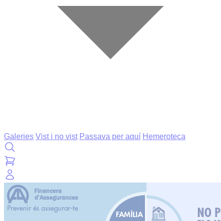
Galeries
Vist i no vist
Passava per aquí
Hemeroteca