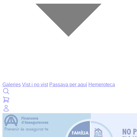
Galeries
Vist i no vist
Passava per aquí
Hemeroteca