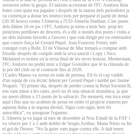
xerraven sobre la gespa. El màxim accionista de l'FC Andorra lluïa
botes com quan era jugador i després de la marxa dels periodistes ja
va començar a donar les instruccions per preparar el partit de demà
(20.30 hores) contra l'Almeria a l'UD Almería Stadium. Cinc punts
dels últims 18 en joc i l'FC Andorra ja torna a tenir ben prop les
posicions perilloses de descens, és a dir, a només dos punts i visita a
un dels màxims favorits a l'ascens i que està dirigit per un entrenador
que coneix força bé Gerard Piqué, Joan Francesc Ferrer, més
conegut com a Rubi. El de Vilassar de Mar tornarà a comptar amb
Dzodic després de complir amb la seva sanció i Lopy i Nico
Melamed es troben en la recta final de les seves lesions. Mentrestant,
l'FC Andorra no podrà tenir a Edgar González que té la clàusula de
la por del club on té contracte fins al 2028.
I Carles Manso va xerrar en roda de premsa. Ell és el cap visible
d'un equip de cos tècnic liderat per Gerard Piqué i també per Jaume
Nogués. "El primer dia, després de perdre contra la Reial Societat B,
ens vam mirar a les cares, però no és una situació dramàtica, ja que
no anem últims a 15 punts de la salvació. De moment, ens toca estar
aquí i fins que no acabem de posar en ordre el projecte estarem per
aquesta lluita a la segona divisió. Sigui com sigui, hem fet
autocrítica", va assegurar l'egarenc.
L'Almeria ja va jugar al mes de desembre al Nou Estadi de la FAF i
va vèncer per 1 a 2 amb doblet de Sergio Arribas. Manu Nieto va fer
el gol de l'honor. "No fa gaire vam jugar contra ells. A dalt tenen