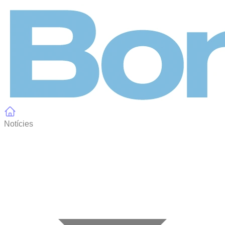
Panell de gestió de galetes
Notícies