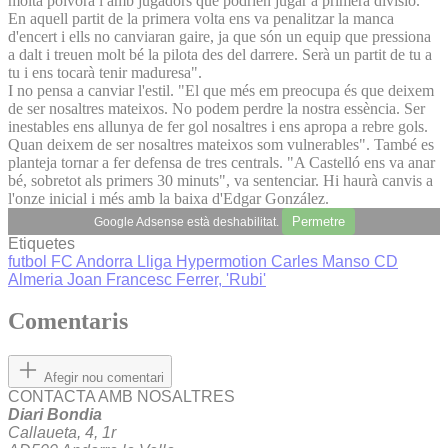
molta pólvora i amb jugadors que podrien jugar a primera divisió.
En aquell partit de la primera volta ens va penalitzar la manca
d'encert i ells no canviaran gaire, ja que són un equip que pressiona
a dalt i treuen molt bé la pilota des del darrere. Serà un partit de tu a
tu i ens tocarà tenir maduresa".
I no pensa a canviar l'estil. "El que més em preocupa és que deixem
de ser nosaltres mateixos. No podem perdre la nostra essència. Ser
inestables ens allunya de fer gol nosaltres i ens apropa a rebre gols.
Quan deixem de ser nosaltres mateixos som vulnerables". També es
planteja tornar a fer defensa de tres centrals. "A Castelló ens va anar
bé, sobretot als primers 30 minuts", va sentenciar. Hi haurà canvis a
l'onze inicial i més amb la baixa d'Edgar González.
Permetre
Google Adsense està deshabilitat.
Etiquetes
futbol
FC Andorra
Lliga Hypermotion
Carles Manso
CD
Almeria
Joan Francesc Ferrer, 'Rubi'
Comentaris
Afegir nou comentari
CONTACTA AMB NOSALTRES
Diari Bondia
Callaueta, 4, 1r