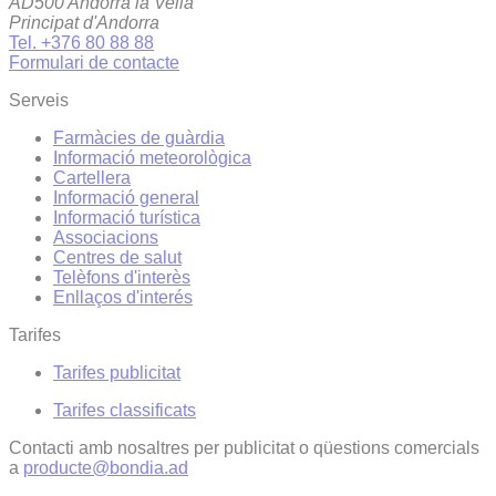
AD500 Andorra la Vella
Principat d'Andorra
Tel. +376 80 88 88
Formulari de contacte
Serveis
Farmàcies de guàrdia
Informació meteorològica
Cartellera
Informació general
Informació turística
Associacions
Centres de salut
Telèfons d'interès
Enllaços d'interés
Tarifes
Tarifes publicitat
Tarifes classificats
Contacti amb nosaltres per publicitat o qüestions comercials
a
producte@bondia.ad