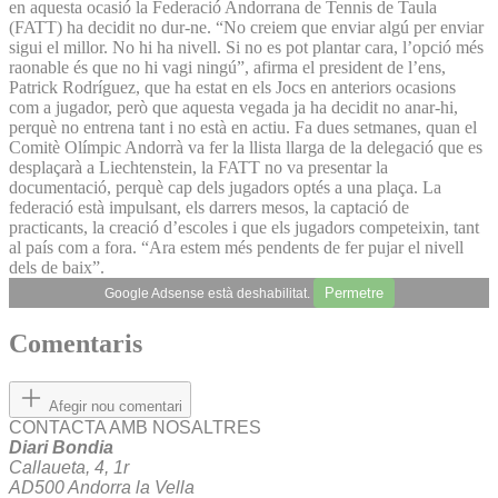
en aquesta ocasió la Federació Andorrana de Tennis de Taula
(FATT) ha decidit no dur-ne. “No creiem que enviar algú per enviar
sigui el millor. No hi ha nivell. Si no es pot plantar cara, l’opció més
raonable és que no hi vagi ningú”, afirma el president de l’ens,
Patrick Rodríguez, que ha estat en els Jocs en anteriors ocasions
com a jugador, però que aquesta vegada ja ha decidit no anar-hi,
perquè no entrena tant i no està en actiu. Fa dues setmanes, quan el
Comitè Olímpic Andorrà va fer la llista llarga de la delegació que es
desplaçarà a Liechtenstein, la FATT no va presentar la
documentació, perquè cap dels jugadors optés a una plaça. La
federació està impulsant, els darrers mesos, la captació de
practicants, la creació d’escoles i que els jugadors competeixin, tant
al país com a fora. “Ara estem més pendents de fer pujar el nivell
dels de baix”.
Permetre
Google Adsense està deshabilitat.
Comentaris
Afegir nou comentari
CONTACTA AMB NOSALTRES
Diari Bondia
Callaueta, 4, 1r
AD500 Andorra la Vella