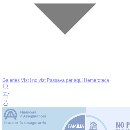
Galeries
Vist i no vist
Passava per aquí
Hemeroteca