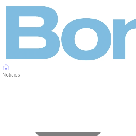
Panell de gestió de galetes
Notícies