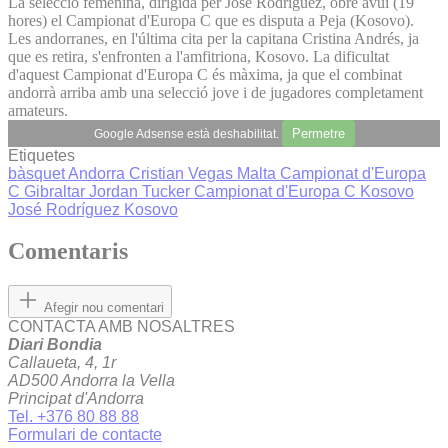
La selecció femenina, dirigida per José Rodríguez, obre avui (19
hores) el Campionat d'Europa C que es disputa a Peja (Kosovo).
Les andorranes, en l'última cita per la capitana Cristina Andrés, ja
que es retira, s'enfronten a l'amfitriona, Kosovo. La dificultat
d'aquest Campionat d'Europa C és màxima, ja que el combinat
andorrà arriba amb una selecció jove i de jugadores completament
amateurs.
Permetre
Google Adsense està deshabilitat.
Etiquetes
bàsquet
Andorra
Cristian Vegas
Malta
Campionat d'Europa
C Gibraltar
Jordan Tucker
Campionat d'Europa C Kosovo
José Rodríguez
Kosovo
Comentaris
Afegir nou comentari
CONTACTA AMB NOSALTRES
Diari Bondia
Callaueta, 4, 1r
AD500 Andorra la Vella
Principat d'Andorra
Tel. +376 80 88 88
Formulari de contacte