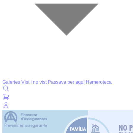
Galeries
Vist i no vist
Passava per aquí
Hemeroteca