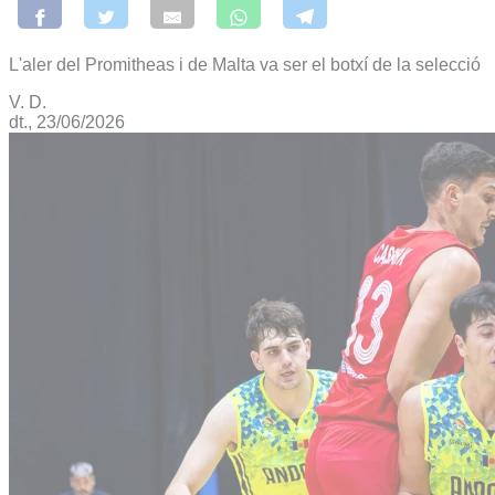
L'aler del Promitheas i de Malta va ser el botxí de la selecció
V. D.
dt., 23/06/2026