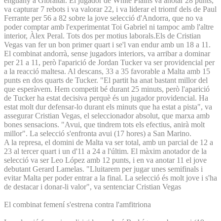
enguany a Gibraltar. El jugador de White Plains va anotar 28 punts,
va capturar 7 rebots i va valorar 22, i va liderar el triomf dels de Paul
Ferrante per 56 a 82 sobre la jove selecció d'Andorra, que no va
poder comptar amb l'experimentat Toi Gabriel ni tampoc amb l'altre
interior, Àlex Peral. Tots dos per motius laborals.Els de Cristian
Vegas van fer un bon primer quart i se'l van endur amb un 18 a 11.
El combinat andorrà, sense jugadors interiors, va arribar a dominar
per 21 a 11, però l'aparició de Jordan Tucker va ser providencial per
a la reacció maltesa. Al descans, 33 a 35 favorable a Malta amb 15
punts en dos quarts de Tucker. "El partit ha anat bastant millor del
que esperàvem. Hem competit bé durant 25 minuts, però l'aparició
de Tucker ha estat decisiva perquè és un jugador providencial. Ha
estat molt dur defensar-lo durant els minuts que ha estat a pista", va
assegurar Cristian Vegas, el seleccionador absolut, que marxa amb
bones sensacions. "Avui, que tindrem tots els efectius, anirà molt
millor". La selecció s'enfronta avui (17 hores) a San Marino.
A la represa, el domini de Malta va ser total, amb un parcial de 12 a
23 al tercer quart i un d'11 a 24 a l'últim. El màxim anotador de la
selecció va ser Leo López amb 12 punts, i en va anotar 11 el jove
debutant Gerard Lamelas. "Lluitarem per jugar unes semifinals i
evitar Malta per poder entrar a la final. La selecció és molt jove i s'ha
de destacar i donar-li valor", va sentenciar Cristian Vegas
El combinat femení s'estrena contra l'amfitriona