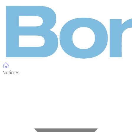
Panell de gestió de galetes
Notícies