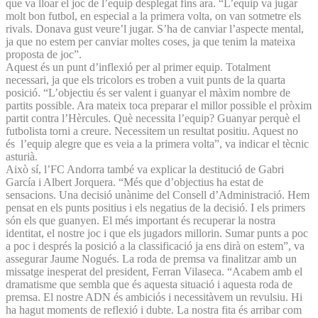
que va lloar el joc de l’equip desplegat fins ara. “L’equip va jugar
molt bon futbol, en especial a la primera volta, on van sotmetre els
rivals. Donava gust veure’l jugar. S’ha de canviar l’aspecte mental,
ja que no estem per canviar moltes coses, ja que tenim la mateixa
proposta de joc”.
Aquest és un punt d’inflexió per al primer equip. Totalment
necessari, ja que els tricolors es troben a vuit punts de la quarta
posició. “L’objectiu és ser valent i guanyar el màxim nombre de
partits possible. Ara mateix toca preparar el millor possible el pròxim
partit contra l’Hèrcules. Què necessita l’equip? Guanyar perquè el
futbolista torni a creure. Necessitem un resultat positiu. Aquest no
és l’equip alegre que es veia a la primera volta”, va indicar el tècnic
asturià.
Això sí, l’FC Andorra també va explicar la destitució de Gabri
García i Albert Jorquera. “Més que d’objectius ha estat de
sensacions. Una decisió unànime del Consell d’Administració. Hem
pensat en els punts positius i els negatius de la decisió. I els primers
són els que guanyen. El més important és recuperar la nostra
identitat, el nostre joc i que els jugadors millorin. Sumar punts a poc
a poc i després la posició a la classificació ja ens dirà on estem”, va
assegurar Jaume Nogués. La roda de premsa va finalitzar amb un
missatge inesperat del president, Ferran Vilaseca. “Acabem amb el
dramatisme que sembla que és aquesta situació i aquesta roda de
premsa. El nostre ADN és ambiciós i necessitàvem un revulsiu. Hi
ha hagut moments de reflexió i dubte. La nostra fita és arribar com