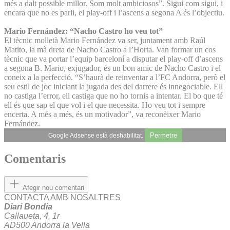
més a dalt possible millor. Som molt ambiciosos”. Sigui com sigui, i
encara que no es parli, el play-off i l’ascens a segona A és l’objectiu.
Mario Fernández: “Nacho Castro ho veu tot”
El tècnic molletà Mario Fernández va ser, juntament amb Raúl
Matito, la mà dreta de Nacho Castro a l’Horta. Van formar un cos
tècnic que va portar l’equip barceloní a disputar el play-off d’ascens
a segona B. Mario, exjugador, és un bon amic de Nacho Castro i el
coneix a la perfecció. “S’haurà de reinventar a l’FC Andorra, però el
seu estil de joc iniciant la jugada des del darrere és innegociable. Ell
no castiga l’error, ell castiga que no ho tornis a intentar. El bo que té
ell és que sap el que vol i el que necessita. Ho veu tot i sempre
encerta. A més a més, és un motivador”, va reconèixer Mario
Fernández.
Permetre
Google Adsense està deshabilitat.
Comentaris
Afegir nou comentari
CONTACTA AMB NOSALTRES
Diari Bondia
Callaueta, 4, 1r
AD500 Andorra la Vella