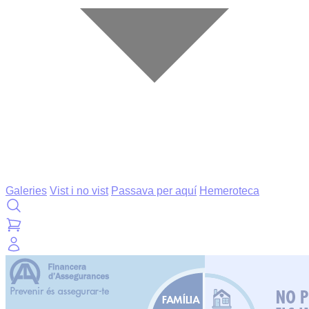
Galeries
Vist i no vist
Passava per aquí
Hemeroteca