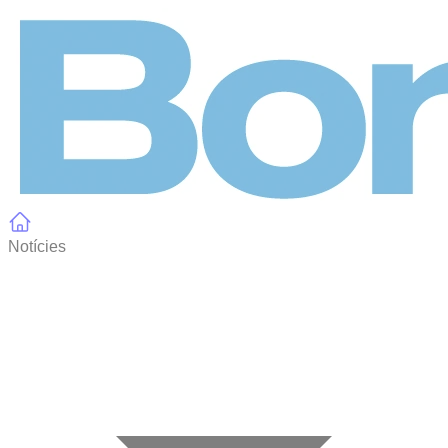
Panell de gestió de galetes
Notícies