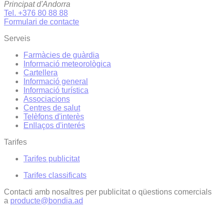
Principat d'Andorra
Tel. +376 80 88 88
Formulari de contacte
Serveis
Farmàcies de guàrdia
Informació meteorològica
Cartellera
Informació general
Informació turística
Associacions
Centres de salut
Telèfons d'interès
Enllaços d'interés
Tarifes
Tarifes publicitat
Tarifes classificats
Contacti amb nosaltres per publicitat o qüestions comercials
a
producte@bondia.ad