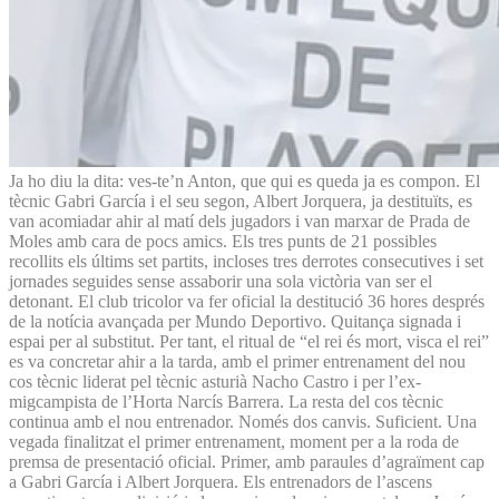
Ja ho diu la dita: ves-te’n Anton, que qui es queda ja es compon. El
tècnic Gabri García i el seu segon, Albert Jorquera, ja destituïts, es
van acomiadar ahir al matí dels jugadors i van marxar de Prada de
Moles amb cara de pocs amics. Els tres punts de 21 possibles
recollits els últims set partits, incloses tres derrotes consecutives i set
jornades seguides sense assaborir una sola victòria van ser el
detonant. El club tricolor va fer oficial la destitució 36 hores després
de la notícia avançada per Mundo Deportivo. Quitança signada i
espai per al substitut. Per tant, el ritual de “el rei és mort, visca el rei”
es va concretar ahir a la tarda, amb el primer entrenament del nou
cos tècnic liderat pel tècnic asturià Nacho Castro i per l’ex-
migcampista de l’Horta Narcís Barrera. La resta del cos tècnic
continua amb el nou entrenador. Només dos canvis. Suficient. Una
vegada finalitzat el primer entrenament, moment per a la roda de
premsa de presentació oficial. Primer, amb paraules d’agraïment cap
a Gabri García i Albert Jorquera. Els entrenadors de l’ascens