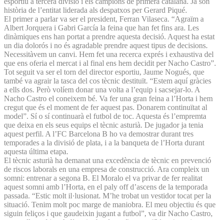
esportiu a tercera divisió i els campions de primera catalana. Ja són
història de l’entitat liderada als despatxos per Gerard Piqué.
El primer a parlar va ser el president, Ferran Vilaseca. “Agraïm a
Albert Jorquera i Gabri García la feina que han fet fins ara. Les
dinàmiques ens han portat a prendre aquesta decisió. Aquest ha estat
un dia dolorós i no és agradable prendre aquest tipus de decisions.
Necessitàvem un canvi. Hem fet una recerca exprés i exhaustiva del
que ens oferia el mercat i al final ens hem decidit per Nacho Castro”.
Tot seguit va ser el torn del director esportiu, Jaume Nogués, que
també va agrair la tasca del cos tècnic destituït. “Estem aquí gràcies
a ells dos. Però volíem donar una volta a l’equip i sacsejar-lo. A
Nacho Castro el coneixem bé. Va fer una gran feina a l’Horta i hem
cregut que és el moment de fer aquest pas. Donarem continuïtat al
model”. Sí o sí continuarà el futbol de toc. Aquesta és l’empremta
que deixa en els seus equips el tècnic asturià. De jugador ja tenia
aquest perfil. A l’FC Barcelona B ho va demostrar durant tres
temporades a la divisió de plata, i a la banqueta de l’Horta durant
aquesta última etapa.
El tècnic asturià ha demanat una excedència de tècnic en prevenció
de riscos laborals en una empresa de construcció. Ara compleix un
somni: entrenar a segona B. El Moralo el va privar de fer realitat
aquest somni amb l’Horta, en el paly off d’ascens de la temporada
passada. “Estic molt il·lusionat. M’he trobat un vestidor tocat per la
situació. Tenim molt poc marge de maniobra. El meu objectiu és que
siguin feliços i que gaudeixin jugant a futbol”, va dir Nacho Castro,