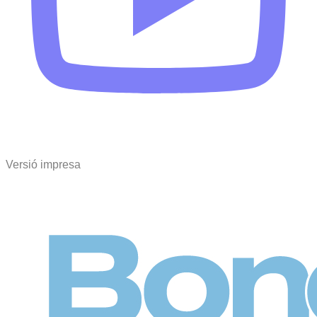
Versió impresa