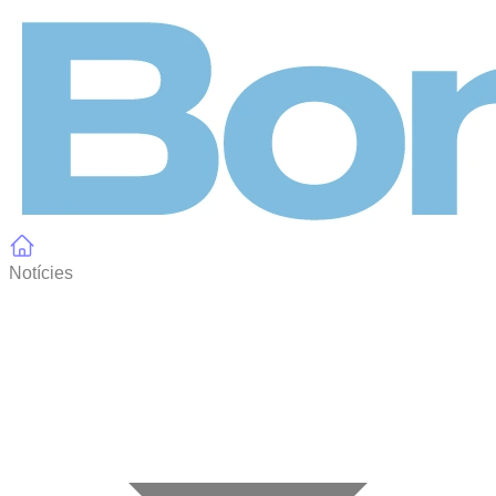
Panell de gestió de galetes
Notícies