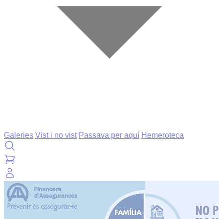
Galeries
Vist i no vist
Passava per aquí
Hemeroteca