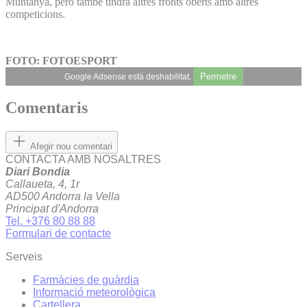
Muntanya, però també tindrà altres fronts oberts amb altres
competicions.
FOTO: FOTOESPORT
Permetre
Google Adsense està deshabilitat.
Comentaris
Afegir nou comentari
CONTACTA AMB NOSALTRES
Diari Bondia
Callaueta, 4, 1r
AD500 Andorra la Vella
Principat d'Andorra
Tel. +376 80 88 88
Formulari de contacte
Serveis
Farmàcies de guàrdia
Informació meteorològica
Cartellera