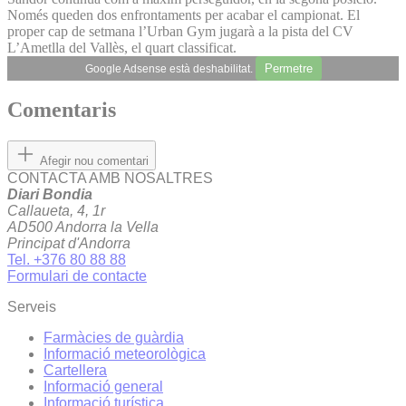
Només queden dos enfrontaments per acabar el campionat. El
proper cap de setmana l’Urban Gym jugarà a la pista del CV
L’Ametlla del Vallès, el quart classificat.
Permetre
Google Adsense està deshabilitat.
Comentaris
Afegir nou comentari
CONTACTA AMB NOSALTRES
Diari Bondia
Callaueta, 4, 1r
AD500 Andorra la Vella
Principat d'Andorra
Tel. +376 80 88 88
Formulari de contacte
Serveis
Farmàcies de guàrdia
Informació meteorològica
Cartellera
Informació general
Informació turística