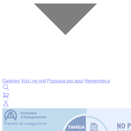
Galeries
Vist i no vist
Passava per aquí
Hemeroteca