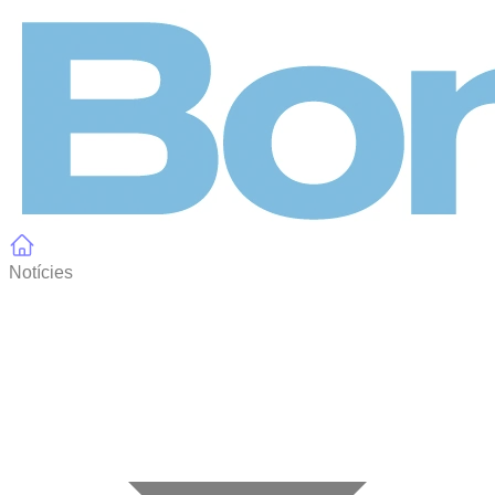
Panell de gestió de galetes
Notícies