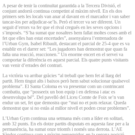
A pesar de tenir la continuïtat garantida a la Tercera Divisió, el
conjunt andorrà continua competint al màxim nivell. En els dos
primers sets les locals van anar al davant en el marcador i van saber
tancar-los per adjudicar-se’ls. Però el tercer va ser diferent. Un
seguit d’errors va fer que el rival cregués en les seves opcions i
s’imposés. “S’ha sumat que nosaltres hem fallat moltes coses amb el
fet que elles han estat encertades”, assenyalava l’entrenadora de
l’Urban Gym, Isabel Ribault, destacant el parcial de 25-4 que es va
establir en el darrer set: “Les jugadores han demostrat que quan fa
falta una reacció, reaccionen.” Un enorme encert en el servei va
comportar la diferència en aquest parcial. Els quatre punts visitants
van venir d’errades del contrari.
La victòria va arribar gràcies “al treball que hem fet al llarg del
partit. Hem tingut alts i baixos però hem sabut solucionar qualsevol
problema”. El Santa Coloma es va presentar com un contrincant
combatiu, que “posseeix un bon equip i en defensa i atac es
desenvolupa bé”. Del pavelló del Liceu Comte de Foix se’n van
endur un set, fet que demostra que “mai no et pots relaxar. Queda
demostrat que si no estàs al millor nivell et poden crear problemes”.
L’Urban Gym continua una setmana més com a líder en solitari,
amb 32 punts. En els dotze partits disputats en aquesta fase per a la
permanència, ha sumat onze triomfs i només una derrota. L’AE
Sàndor continua com a màxim perseguidor, en la segona posició.