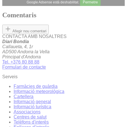
Permetre
Google Adsense està deshabilitat.
Comentaris
Afegir nou comentari
CONTACTA AMB NOSALTRES
Diari Bondia
Callaueta, 4, 1r
AD500 Andorra la Vella
Principat d'Andorra
Tel. +376 80 88 88
Formulari de contacte
Serveis
Farmàcies de guàrdia
Informació meteorològica
Cartellera
Informació general
Informació turística
Associacions
Centres de salut
Telèfons d'interès