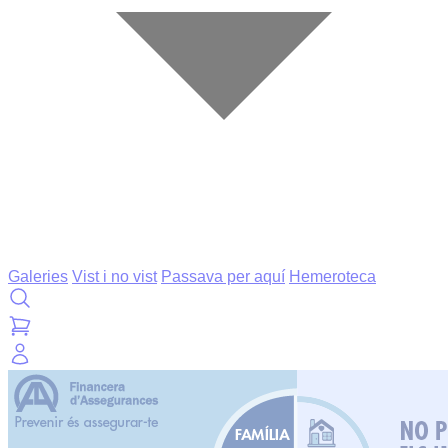
Galeries
Vist i no vist
Passava per aquí
Hemeroteca