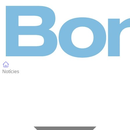
Panell de gestió de galetes
Notícies