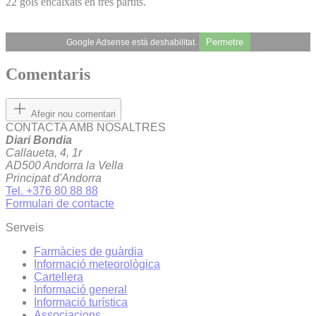
22 gols encaixats en tres partits.
Permetre
Google Adsense està deshabilitat.
Comentaris
Afegir nou comentari
CONTACTA AMB NOSALTRES
Diari Bondia
Callaueta, 4, 1r
AD500 Andorra la Vella
Principat d'Andorra
Tel. +376 80 88 88
Formulari de contacte
Serveis
Farmàcies de guàrdia
Informació meteorològica
Cartellera
Informació general
Informació turística
Associacions