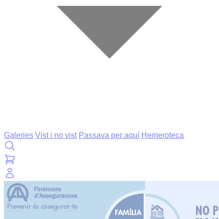
Galeries
Vist i no vist
Passava per aquí
Hemeroteca