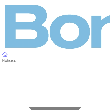
Panell de gestió de galetes
Notícies