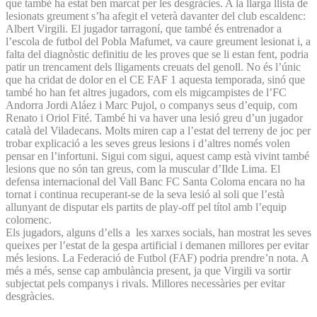
que també ha estat ben marcat per les desgràcies. A la llarga llista de
lesionats greument s’ha afegit el veterà davanter del club escaldenc:
Albert Virgili. El jugador tarragoní, que també és entrenador a
l’escola de futbol del Pobla Mafumet, va caure greument lesionat i, a
falta del diagnòstic definitiu de les proves que se li estan fent, podria
patir un trencament dels lligaments creuats del genoll. No és l’únic
que ha cridat de dolor en el CE FAF 1 aquesta temporada, sinó que
també ho han fet altres jugadors, com els migcampistes de l’FC
Andorra Jordi Aláez i Marc Pujol, o companys seus d’equip, com
Renato i Oriol Fité. També hi va haver una lesió greu d’un jugador
català del Viladecans. Molts miren cap a l’estat del terreny de joc per
trobar explicació a les seves greus lesions i d’altres només volen
pensar en l’infortuni. Sigui com sigui, aquest camp està vivint també
lesions que no són tan greus, com la muscular d’Ilde Lima. El
defensa internacional del Vall Banc FC Santa Coloma encara no ha
tornat i continua recuperant-se de la seva lesió al soli que l’està
allunyant de disputar els partits de play-off pel títol amb l’equip
colomenc.
Els jugadors, alguns d’ells a les xarxes socials, han mostrat les seves
queixes per l’estat de la gespa artificial i demanen millores per evitar
més lesions. La Federació de Futbol (FAF) podria prendre’n nota. A
més a més, sense cap ambulància present, ja que Virgili va sortir
subjectat pels companys i rivals. Millores necessàries per evitar
desgràcies.