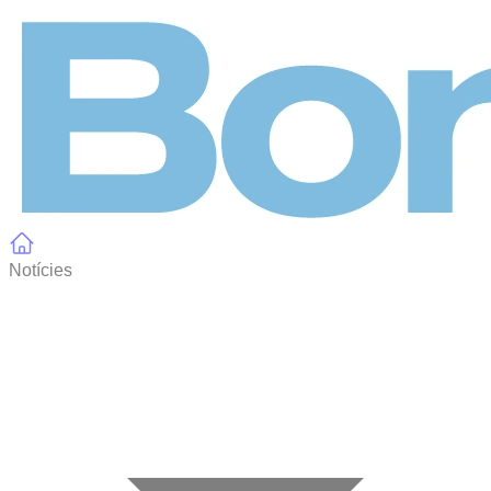
Panell de gestió de galetes
Notícies