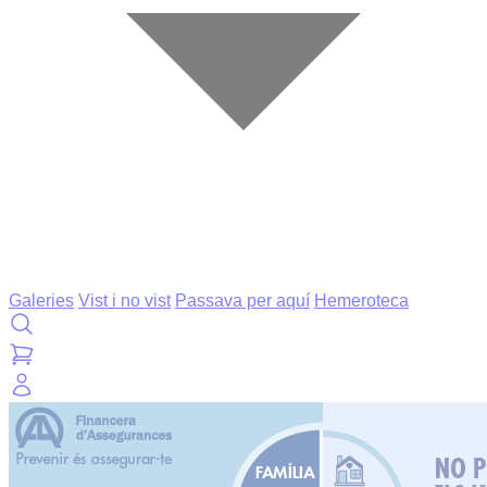
Galeries
Vist i no vist
Passava per aquí
Hemeroteca