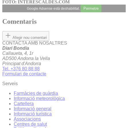
FOTO: INTERESCALDES.COM
Permetre
Google Adsense està deshabilitat.
Comentaris
Afegir nou comentari
CONTACTA AMB NOSALTRES
Diari Bondia
Callaueta, 4, 1r
AD500 Andorra la Vella
Principat d'Andorra
Tel. +376 80 88 88
Formulari de contacte
Serveis
Farmàcies de guàrdia
Informació meteorològica
Cartellera
Informació general
Informació turística
Associacions
Centres de salut