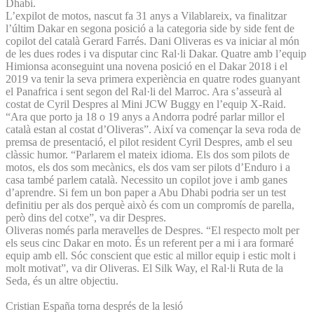
Dhabi.
L’expilot de motos, nascut fa 31 anys a Vilablareix, va finalitzar
l’últim Dakar en segona posició a la categoria side by side fent de
copilot del català Gerard Farrés. Dani Oliveras es va iniciar al món
de les dues rodes i va disputar cinc Ral·li Dakar. Quatre amb l’equip
Himionsa aconseguint una novena posició en el Dakar 2018 i el
2019 va tenir la seva primera experiència en quatre rodes guanyant
el Panafrica i sent segon del Ral·li del Marroc. Ara s’asseurà al
costat de Cyril Despres al Mini JCW Buggy en l’equip X-Raid.
“Ara que porto ja 18 o 19 anys a Andorra podré parlar millor el
català estan al costat d’Oliveras”. Així va començar la seva roda de
premsa de presentació, el pilot resident Cyril Despres, amb el seu
clàssic humor. “Parlarem el mateix idioma. Els dos som pilots de
motos, els dos som mecànics, els dos vam ser pilots d’Enduro i a
casa també parlem català. Necessito un copilot jove i amb ganes
d’aprendre. Si fem un bon paper a Abu Dhabi podria ser un test
definitiu per als dos perquè això és com un compromís de parella,
però dins del cotxe”, va dir Despres.
Oliveras només parla meravelles de Despres. “El respecto molt per
els seus cinc Dakar en moto. És un referent per a mi i ara formaré
equip amb ell. Sóc conscient que estic al millor equip i estic molt i
molt motivat”, va dir Oliveras. El Silk Way, el Ral·li Ruta de la
Seda, és un altre objectiu.
Cristian España torna després de la lesió