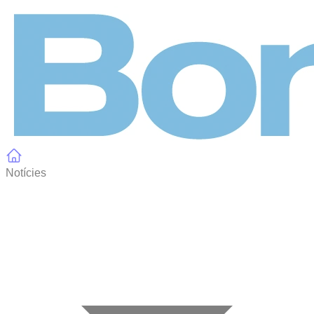
Panell de gestió de galetes
Notícies