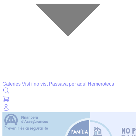
Galeries
Vist i no vist
Passava per aquí
Hemeroteca