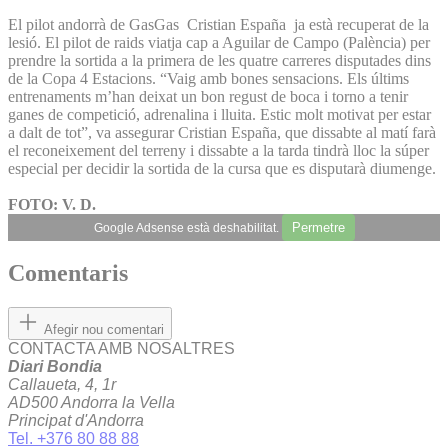
El pilot andorrà de GasGas Cristian España ja està recuperat de la
lesió. El pilot de raids viatja cap a Aguilar de Campo (Palència) per
prendre la sortida a la primera de les quatre carreres disputades dins
de la Copa 4 Estacions. “Vaig amb bones sensacions. Els últims
entrenaments m’han deixat un bon regust de boca i torno a tenir
ganes de competició, adrenalina i lluita. Estic molt motivat per estar
a dalt de tot”, va assegurar Cristian España, que dissabte al matí farà
el reconeixement del terreny i dissabte a la tarda tindrà lloc la súper
especial per decidir la sortida de la cursa que es disputarà diumenge.
FOTO: V. D.
Permetre
Google Adsense està deshabilitat.
Comentaris
Afegir nou comentari
CONTACTA AMB NOSALTRES
Diari Bondia
Callaueta, 4, 1r
AD500 Andorra la Vella
Principat d'Andorra
Tel. +376 80 88 88