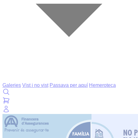
Galeries
Vist i no vist
Passava per aquí
Hemeroteca