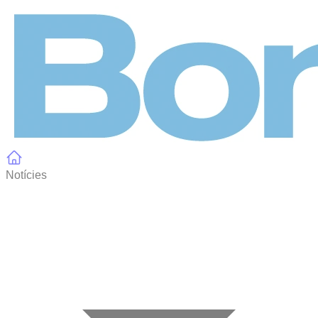
Panell de gestió de galetes
Notícies