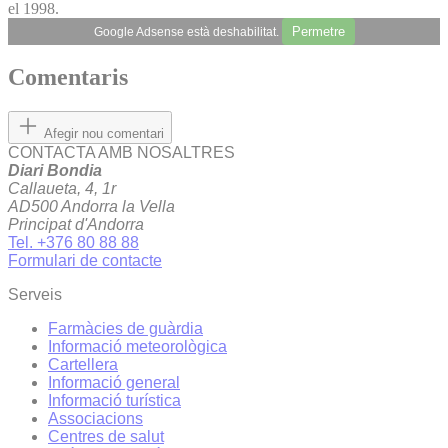
el 1998.
Permetre
Google Adsense està deshabilitat.
Comentaris
Afegir nou comentari
CONTACTA AMB NOSALTRES
Diari Bondia
Callaueta, 4, 1r
AD500 Andorra la Vella
Principat d'Andorra
Tel. +376 80 88 88
Formulari de contacte
Serveis
Farmàcies de guàrdia
Informació meteorològica
Cartellera
Informació general
Informació turística
Associacions
Centres de salut