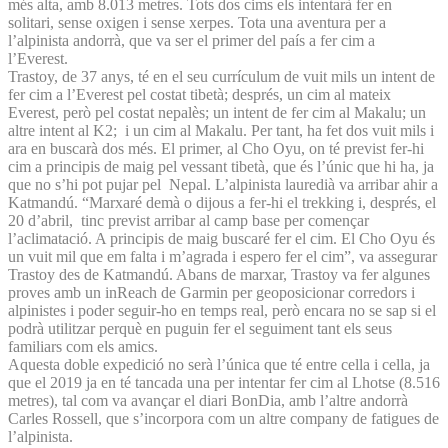
més alta, amb 8.013 metres. Tots dos cims els intentarà fer en
solitari, sense oxigen i sense xerpes. Tota una aventura per a
l’alpinista andorrà, que va ser el primer del país a fer cim a
l’Everest.
Trastoy, de 37 anys, té en el seu currículum de vuit mils un intent de
fer cim a l’Everest pel costat tibetà; després, un cim al mateix
Everest, però pel costat nepalès; un intent de fer cim al Makalu; un
altre intent al K2; i un cim al Makalu. Per tant, ha fet dos vuit mils i
ara en buscarà dos més. El primer, al Cho Oyu, on té previst fer-hi
cim a principis de maig pel vessant tibetà, que és l’únic que hi ha, ja
que no s’hi pot pujar pel Nepal. L’alpinista lauredià va arribar ahir a
Katmandú. “Marxaré demà o dijous a fer-hi el trekking i, després, el
20 d’abril, tinc previst arribar al camp base per començar
l’aclimatació. A principis de maig buscaré fer el cim. El Cho Oyu és
un vuit mil que em falta i m’agrada i espero fer el cim”, va assegurar
Trastoy des de Katmandú. Abans de marxar, Trastoy va fer algunes
proves amb un inReach de Garmin per geoposicionar corredors i
alpinistes i poder seguir-ho en temps real, però encara no se sap si el
podrà utilitzar perquè en puguin fer el seguiment tant els seus
familiars com els amics.
Aquesta doble expedició no serà l’única que té entre cella i cella, ja
que el 2019 ja en té tancada una per intentar fer cim al Lhotse (8.516
metres), tal com va avançar el diari BonDia, amb l’altre andorrà
Carles Rossell, que s’incorpora com un altre company de fatigues de
l’alpinista.