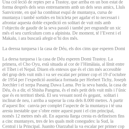
Una col·leció de reptes per a Trastoy, que arriba en un bon estat de
forma després dels seus entrenaments amb un dels seus amics, Lluís
Sanvicente, en què ha combinat esquí de muntanya, cursa de
muntanya i també sortides en bicicleta per agafar el to necessari i
afrontar aquesta doble expedició en solitari de vuit mils amb
l’objectiu de gaudir de la seva passió i també per engrandir un xic
més el seu currículum com a alpinista. De moment, té l’Everst i el
Makalu, i ara buscarà afegir-n’hi dos més.
La deessa turquesa i la casa de Déu, els dos cims que esperen Domi
La deesa turquesa i la casa de Déu esperen Domi Trastoy. La
primera, el Cho Oyu, està situada al cor de l’Himàlaia, al límit entre
el Tíbet i el Nepal. Diuen els entesos que és el cim més accessible
del grup dels vuit mils i va ser escalat per primer cop el 19 d’octubre
de 1954 per l’expedició austríaca formada per Herbert Tichy, Joseph
Joechler i el xerpa Pasang Dawa Lama. Per la seva banda, la casa de
Déu, és a dir, el Shisha Pangma, és el més petit dels vuit mils i l’únic
que és en territori tibetà. El seu vessant nord és gegant, solitari i
inclinat de neu, i arriba a superar la cota dels 8.000 metres. A partir
d’aquest lloc canvia per complet l’aspecte de la muntanya i té una
aresta inestable que s’obre entre aquest punt i el cim principal,
només 12 metres més alt. En aquesta llarga cresta es defineixen fins
a cinc muntanyes, tres de les quals molt conegudes: la Sud, la
Central i la Principal. Juanito Oiarzabal la va escalar per primer cop