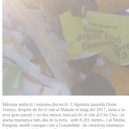
Màxima ambició i màxima discreció. L’alpinista lauredià Domi
Trastoy, després de fer el cim al Makalu el maig del 2017, torna a la
seva gran passió i, en dos mesos, buscarà fer el cim al Cho Oyu –la
sisena muntanya més alta de la terra, amb 8.201 metres– i al Shisha
Pangma, també conegut com a Gosainthān –la catorzena muntanya