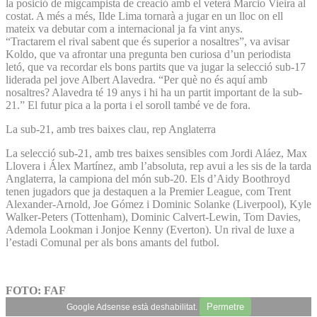
la posició de migcampista de creació amb el veterà Marcio Vieira al
costat. A més a més, Ilde Lima tornarà a jugar en un lloc on ell
mateix va debutar com a internacional ja fa vint anys.
“Tractarem el rival sabent que és superior a nosaltres”, va avisar
Koldo, que va afrontar una pregunta ben curiosa d’un periodista
letó, que va recordar els bons partits que va jugar la selecció sub-17
liderada pel jove Albert Alavedra. “Per què no és aquí amb
nosaltres? Alavedra té 19 anys i hi ha un partit important de la sub-
21.” El futur pica a la porta i el soroll també ve de fora.
La sub-21, amb tres baixes clau, rep Anglaterra
La selecció sub-21, amb tres baixes sensibles com Jordi Aláez, Max
Llovera i Álex Martínez, amb l’absoluta, rep avui a les sis de la tarda
Anglaterra, la campiona del món sub-20. Els d’Aidy Boothroyd
tenen jugadors que ja destaquen a la Premier League, com Trent
Alexander-Arnold, Joe Gómez i Dominic Solanke (Liverpool), Kyle
Walker-Peters (Tottenham), Dominic Calvert-Lewin, Tom Davies,
Ademola Lookman i Jonjoe Kenny (Everton). Un rival de luxe a
l’estadi Comunal per als bons amants del futbol.
FOTO: FAF
Permetre
Google Adsense està deshabilitat.