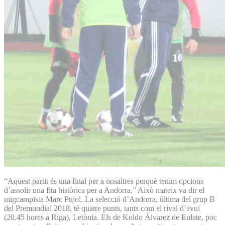
“Aquest partit és una final per a nosaltres perquè tenim opcions
d’assolir una fita històrica per a Andorra.” Això mateix va dir el
migcampista Marc Pujol. La selecció d’Andorra, última del grup B
del Premundial 2018, té quatre punts, tants com el rival d’avui
(20.45 hores a Riga), Letònia. Els de Koldo Álvarez de Eulate, poc