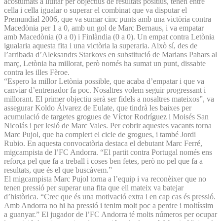
acostumats a lluitar per objectius de resultats positius, tenen entre
cella i cella igualar o superar el combinat que va disputar el
Premundial 2006, que va sumar cinc punts amb una victòria contra
Macedònia per 1 a 0, amb un gol de Marc Bernaus, i va empatar
amb Macedònia (0 a 0) i Finlàndia (0 a 0). Un empat contra Letònia
igualaria aquesta fita i una victòria la superaria. Això sí, des de
l’arribada d’Aleksandrs Starkovs en substitució de Marians Pahars al
març, Letònia ha millorat, però només ha sumat un punt, dissabte
contra les illes Fèroe.
“Espero la millor Letònia possible, que acaba d’empatar i que va
canviar d’entrenador fa poc. Nosaltres volem seguir progressant i
millorant. El primer objectiu serà ser fidels a nosaltres mateixos”, va
assegurar Koldo Álvarez de Eulate, que tindrà les baixes per
acumulació de targetes grogues de Víctor Rodríguez i Moisés San
Nicolás i per lesió de Marc Vales. Per cobrir aquestes vacants torna
Marc Pujol, que ha complert el cicle de grogues, i també Jordi
Rubio. En aquesta convocatòria destaca el debutant Marc Ferré,
migcampista de l’FC Andorra. “El partit contra Portugal només ens
reforça pel que fa a treball i coses ben fetes, però no pel que fa a
resultats, que és el que buscàvem.”
El migcampista Marc Pujol torna a l’equip i va reconèixer que no
tenen pressió per superar una fita que ell mateix va batejar
d’històrica. “Crec que és una motivació extra i en cap cas és pressió.
Amb Andorra no hi ha pressió i tenim molt poc a perdre i moltíssim
a guanyar.” El jugador de l’FC Andorra té molts números per ocupar