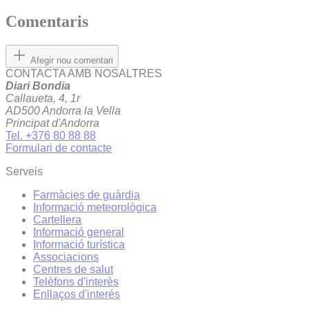
Comentaris
Afegir nou comentari
CONTACTA AMB NOSALTRES
Diari Bondia
Callaueta, 4, 1r
AD500 Andorra la Vella
Principat d'Andorra
Tel. +376 80 88 88
Formulari de contacte
Serveis
Farmàcies de guàrdia
Informació meteorològica
Cartellera
Informació general
Informació turística
Associacions
Centres de salut
Telèfons d'interès
Enllaços d'interés