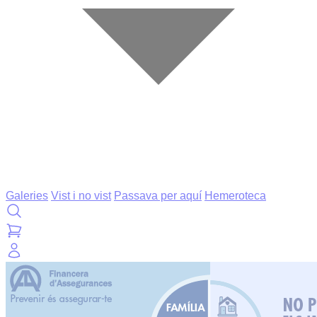
Galeries
Vist i no vist
Passava per aquí
Hemeroteca