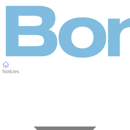
Panell de gestió de galetes
Notícies