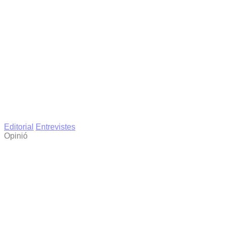
Editorial
Entrevistes
Opinió