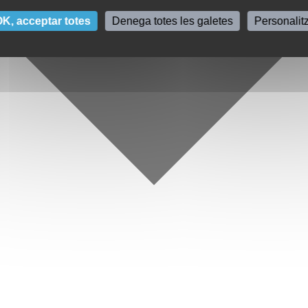
K, acceptar totes
Denega totes les galetes
Personalit