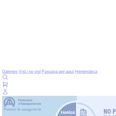
Galeries
Vist i no vist
Passava per aquí
Hemeroteca