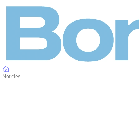
Panell de gestió de galetes
Notícies