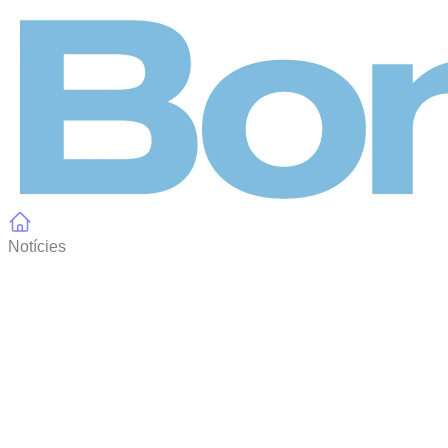
Panell de gestió de galetes
Notícies