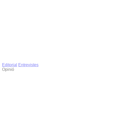
Editorial
Entrevistes
Opinió