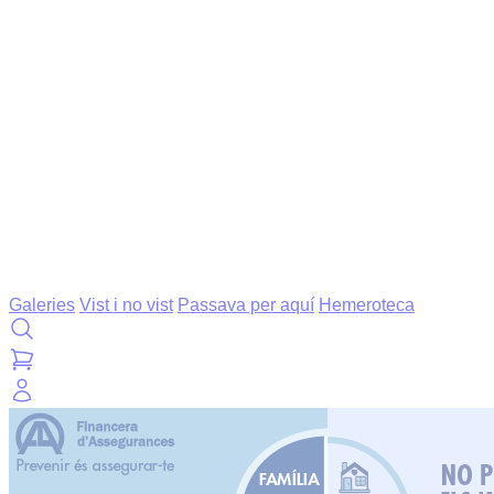
Galeries
Vist i no vist
Passava per aquí
Hemeroteca