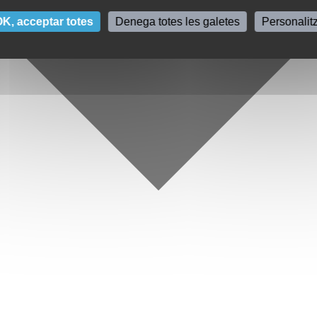
K, acceptar totes
Denega totes les galetes
Personalit