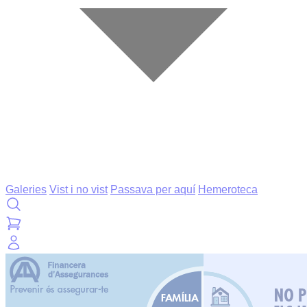
Galeries
Vist i no vist
Passava per aquí
Hemeroteca