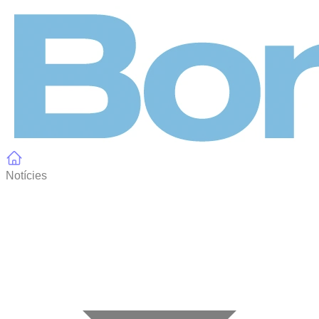
Panell de gestió de galetes
Notícies