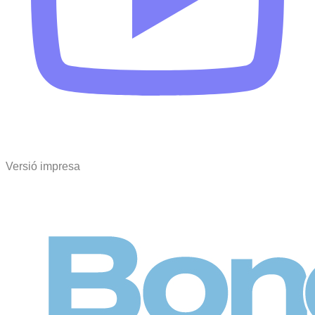
Versió impresa