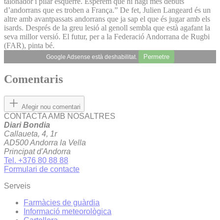
talonador i pilar esquerre. Esperem que hi hagi més debuts
d’andorrans que es troben a França.” De fet, Julien Langeard és un
altre amb avantpassats andorrans que ja sap el que és jugar amb els
isards. Després de la greu lesió al genoll sembla que està agafant la
seva millor versió. El futur, per a la Federació Andorrana de Rugbi
(FAR), pinta bé.
Permetre
Google Adsense està deshabilitat.
Comentaris
Afegir nou comentari
CONTACTA AMB NOSALTRES
Diari Bondia
Callaueta, 4, 1r
AD500 Andorra la Vella
Principat d'Andorra
Tel. +376 80 88 88
Formulari de contacte
Serveis
Farmàcies de guàrdia
Informació meteorològica