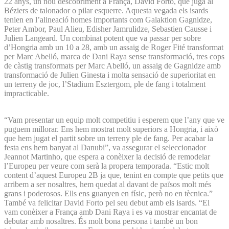
22 anys, un nou descobriment a França, David Forto, que juga al
Béziers de talonador o pilar esquerre. Aquesta vegada els isards
tenien en l’alineació homes importants com Galaktion Gagnidze,
Peter Ambor, Paul Alieu, Edisher Jamrulidze, Sebastien Causse i
Julien Langeard. Un combinat potent que va passar per sobre
d’Hongria amb un 10 a 28, amb un assaig de Roger Fité transformat
per Marc Abelló, marca de Dani Raya sense transformació, tres cops
de càstig transformats per Marc Abelló, un assaig de Gagnidze amb
transformació de Julien Ginesta i molta sensació de superioritat en
un terreny de joc, l’Stadium Esztergom, ple de fang i totalment
impracticable.
“Vam presentar un equip molt competitiu i esperem que l’any que ve
puguem millorar. Ens hem mostrat molt superiors a Hongria, i això
que hem jugat el partit sobre un terreny ple de fang. Per acabar la
festa ens hem banyat al Danubi”, va assegurar el seleccionador
Jeannot Martinho, que espera a conèixer la decisió de remodelar
l’Europeu per veure com serà la propera temporada. “Estic molt
content d’aquest Europeu 2B ja que, tenint en compte que petits que
arribem a ser nosaltres, hem quedat al davant de països molt més
grans i poderosos. Ells ens guanyen en físic, però no en tècnica.”
També va felicitar David Forto pel seu debut amb els isards. “El
vam conèixer a França amb Dani Raya i es va mostrar encantat de
debutar amb nosaltres. És molt bona persona i també un bon