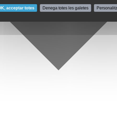
K, acceptar totes
Denega totes les galetes
Personalit