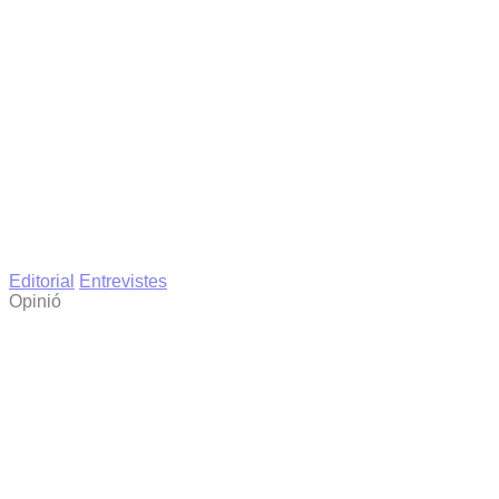
Editorial
Entrevistes
Opinió