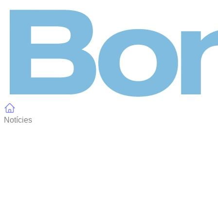
Panell de gestió de galetes
Notícies