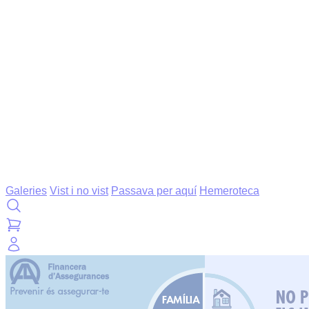
Galeries
Vist i no vist
Passava per aquí
Hemeroteca