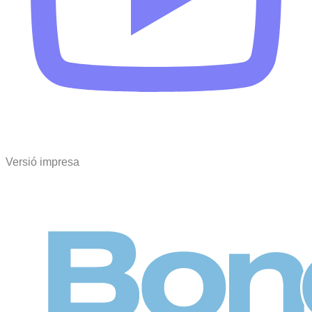
Versió impresa