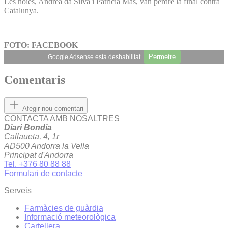
Les noies, Andrea da Silva i Patrícia Mas, van perdre la final contra
Catalunya.
FOTO: FACEBOOK
Permetre
Google Adsense està deshabilitat.
Comentaris
Afegir nou comentari
CONTACTA AMB NOSALTRES
Diari Bondia
Callaueta, 4, 1r
AD500 Andorra la Vella
Principat d'Andorra
Tel. +376 80 88 88
Formulari de contacte
Serveis
Farmàcies de guàrdia
Informació meteorològica
Cartellera