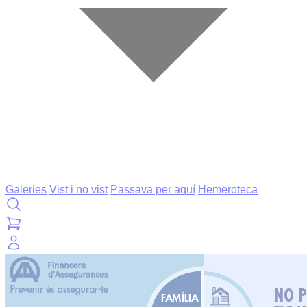
Galeries
Vist i no vist
Passava per aquí
Hemeroteca