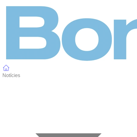
Panell de gestió de galetes
Notícies