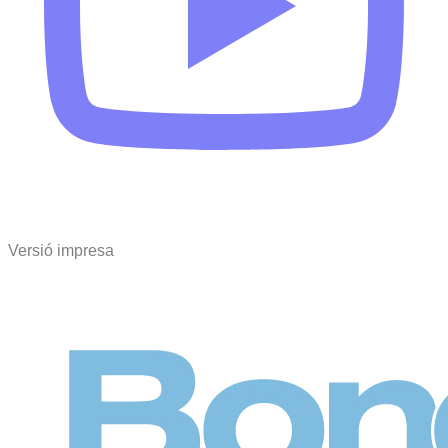
Versió impresa