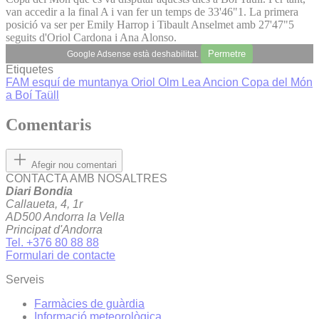
van accedir a la final A i van fer un temps de 33'46"1. La primera
posició va ser per Emily Harrop i Tibault Anselmet amb 27'47"5
seguits d'Oriol Cardona i Ana Alonso.
Permetre
Google Adsense està deshabilitat.
Etiquetes
FAM
esquí de muntanya
Oriol Olm
Lea Ancion
Copa del Món
a Boí Taüll
Comentaris
Afegir nou comentari
CONTACTA AMB NOSALTRES
Diari Bondia
Callaueta, 4, 1r
AD500 Andorra la Vella
Principat d'Andorra
Tel. +376 80 88 88
Formulari de contacte
Serveis
Farmàcies de guàrdia
Informació meteorològica