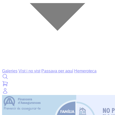
Galeries
Vist i no vist
Passava per aquí
Hemeroteca