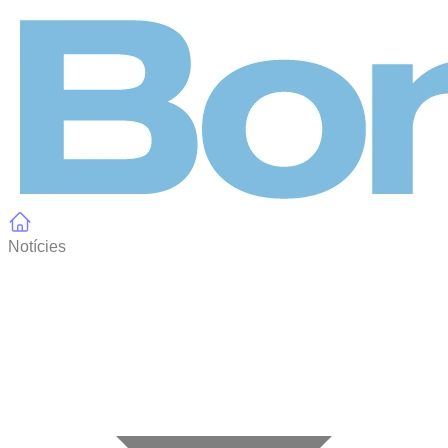
Panell de gestió de galetes
Notícies