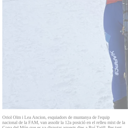
Oriol Olm i Lea Ancion, esquiadors de muntanya de l'equip
nacional de la FAM, van assolir la 12a posició en el relleu mixt de la
Copa del Món que es va disputar aquests dies a Boí Taüll. Per tant,