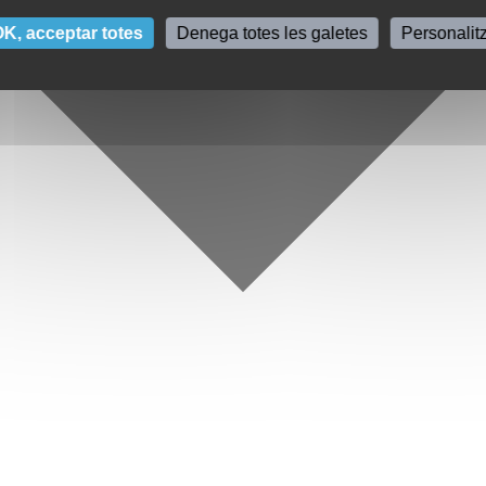
K, acceptar totes
Denega totes les galetes
Personalit