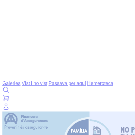
Galeries
Vist i no vist
Passava per aquí
Hemeroteca