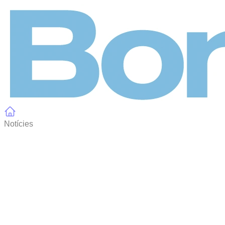
Panell de gestió de galetes
Notícies