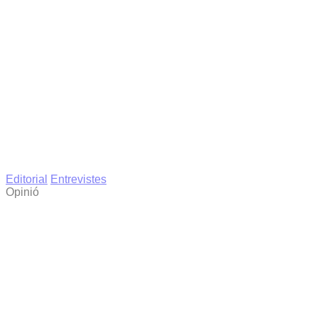
Editorial
Entrevistes
Opinió