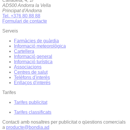
Callaueta, 4, 1r
AD500 Andorra la Vella
Principat d'Andorra
Tel. +376 80 88 88
Formulari de contacte
Serveis
Farmàcies de guàrdia
Informació meteorològica
Cartellera
Informació general
Informació turística
Associacions
Centres de salut
Telèfons d'interès
Enllaços d'interés
Tarifes
Tarifes publicitat
Tarifes classificats
Contacti amb nosaltres per publicitat o qüestions comercials
a
producte@bondia.ad