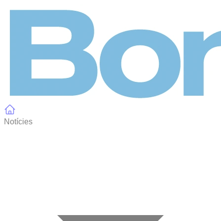
Panell de gestió de galetes
Notícies