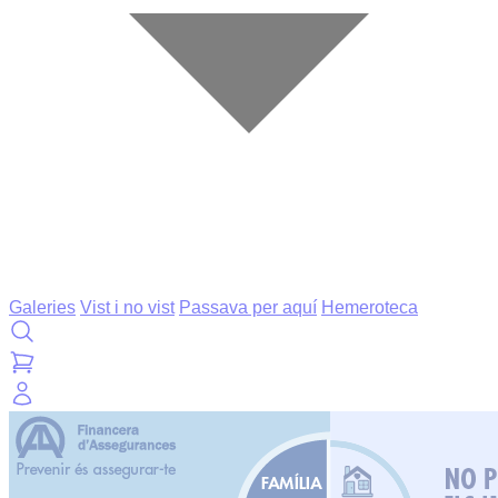
Galeries
Vist i no vist
Passava per aquí
Hemeroteca