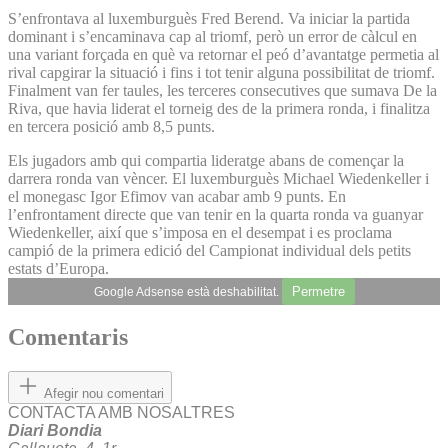
S’enfrontava al luxemburguès Fred Berend. Va iniciar la partida
dominant i s’encaminava cap al triomf, però un error de càlcul en
una variant forçada en què va retornar el peó d’avantatge permetia al
rival capgirar la situació i fins i tot tenir alguna possibilitat de triomf.
Finalment van fer taules, les terceres consecutives que sumava De la
Riva, que havia liderat el torneig des de la primera ronda, i finalitza
en tercera posició amb 8,5 punts.
Els jugadors amb qui compartia lideratge abans de començar la
darrera ronda van vèncer. El luxemburguès Michael Wiedenkeller i
el monegasc Igor Efimov van acabar amb 9 punts. En
l’enfrontament directe que van tenir en la quarta ronda va guanyar
Wiedenkeller, així que s’imposa en el desempat i es proclama
campió de la primera edició del Campionat individual dels petits
estats d’Europa.
Permetre
Google Adsense està deshabilitat.
Comentaris
Afegir nou comentari
CONTACTA AMB NOSALTRES
Diari Bondia