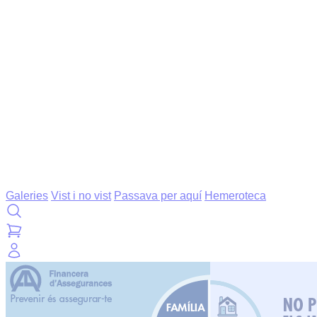
Galeries
Vist i no vist
Passava per aquí
Hemeroteca