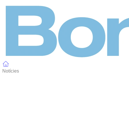
Panell de gestió de galetes
Notícies