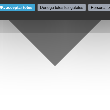
K, acceptar totes
Denega totes les galetes
Personalit