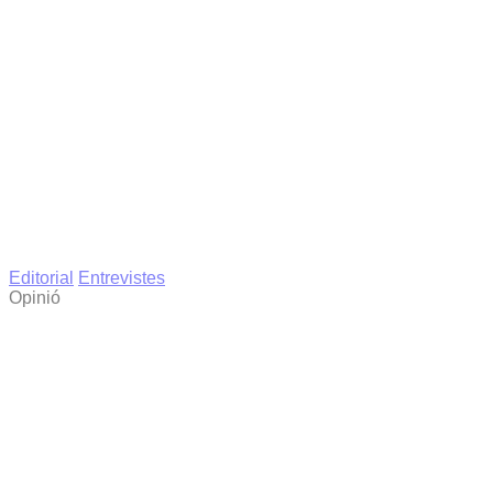
Editorial
Entrevistes
Opinió