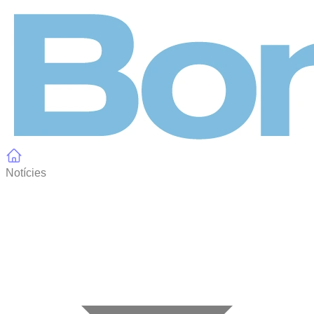
Panell de gestió de galetes
Notícies