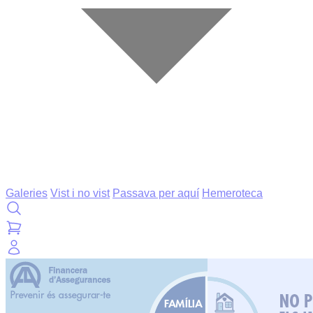
Galeries
Vist i no vist
Passava per aquí
Hemeroteca