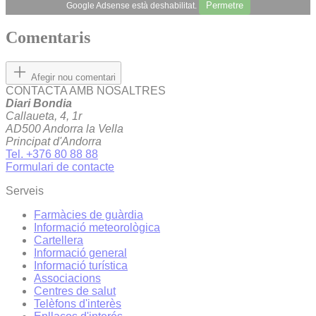
Permetre
Google Adsense està deshabilitat.
Comentaris
Afegir nou comentari
CONTACTA AMB NOSALTRES
Diari Bondia
Callaueta, 4, 1r
AD500 Andorra la Vella
Principat d'Andorra
Tel. +376 80 88 88
Formulari de contacte
Serveis
Farmàcies de guàrdia
Informació meteorològica
Cartellera
Informació general
Informació turística
Associacions
Centres de salut
Telèfons d'interès