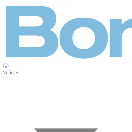
Panell de gestió de galetes
Notícies