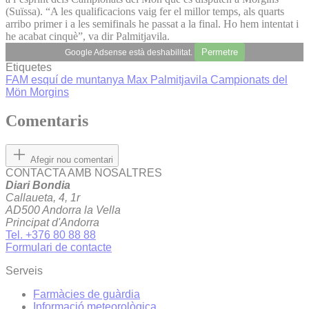
(Suïssa). “A les qualificacions vaig fer el millor temps, als quarts
arribo primer i a les semifinals he passat a la final. Ho hem intentat i
he acabat cinquè”, va dir Palmitjavila.
Permetre
Google Adsense està deshabilitat.
Etiquetes
FAM
esquí de muntanya
Max Palmitjavila
Campionats del
Mön Morgins
Comentaris
Afegir nou comentari
CONTACTA AMB NOSALTRES
Diari Bondia
Callaueta, 4, 1r
AD500 Andorra la Vella
Principat d'Andorra
Tel. +376 80 88 88
Formulari de contacte
Serveis
Farmàcies de guàrdia
Informació meteorològica