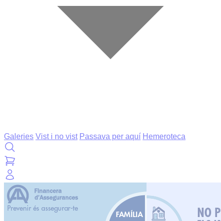
Galeries
Vist i no vist
Passava per aquí
Hemeroteca