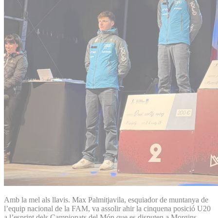
Amb la mel als llavis. Max Palmitjavila, esquiador de muntanya de
l’equip nacional de la FAM, va assolir ahir la cinquena posició U20
a l’esprint dels Campionats del Món que es disputen a Morgins