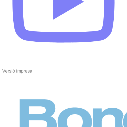
Versió impresa