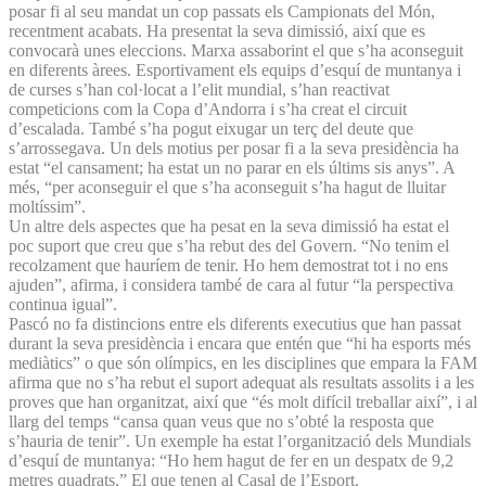
posar fi al seu mandat un cop passats els Campionats del Món,
recentment acabats. Ha presentat la seva dimissió, així que es
convocarà unes eleccions. Marxa assaborint el que s’ha aconseguit
en diferents àrees. Esportivament els equips d’esquí de muntanya i
de curses s’han col·locat a l’elit mundial, s’han reactivat
competicions com la Copa d’Andorra i s’ha creat el circuit
d’escalada. També s’ha pogut eixugar un terç del deute que
s’arrossegava. Un dels motius per posar fi a la seva presidència ha
estat “el cansament; ha estat un no parar en els últims sis anys”. A
més, “per aconseguir el que s’ha aconseguit s’ha hagut de lluitar
moltíssim”.
Un altre dels aspectes que ha pesat en la seva dimissió ha estat el
poc suport que creu que s’ha rebut des del Govern. “No tenim el
recolzament que hauríem de tenir. Ho hem demostrat tot i no ens
ajuden”, afirma, i considera també de cara al futur “la perspectiva
continua igual”.
Pascó no fa distincions entre els diferents executius que han passat
durant la seva presidència i encara que entén que “hi ha esports més
mediàtics” o que són olímpics, en les disciplines que empara la FAM
afirma que no s’ha rebut el suport adequat als resultats assolits i a les
proves que han organitzat, així que “és molt difícil treballar així”, i al
llarg del temps “cansa quan veus que no s’obté la resposta que
s’hauria de tenir”. Un exemple ha estat l’organització dels Mundials
d’esquí de muntanya: “Ho hem hagut de fer en un despatx de 9,2
metres quadrats.” El que tenen al Casal de l’Esport.