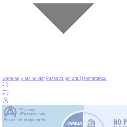
Galeries
Vist i no vist
Passava per aquí
Hemeroteca