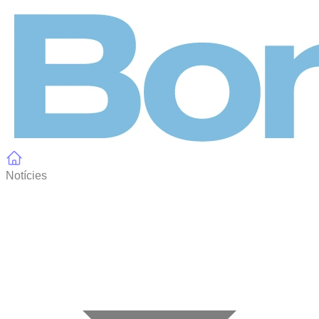
Panell de gestió de galetes
Notícies