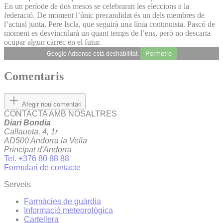
En un període de dos mesos se celebraran les eleccions a la
federació. De moment l’únic precandidat és un dels membres de
l’actual junta, Pere Iscla, que seguirà una línia continuista. Pascó de
moment es desvincularà un quant temps de l’ens, però no descarta
ocupar algun càrrec en el futur.
Permetre
Google Adsense està deshabilitat.
Comentaris
Afegir nou comentari
CONTACTA AMB NOSALTRES
Diari Bondia
Callaueta, 4, 1r
AD500 Andorra la Vella
Principat d'Andorra
Tel. +376 80 88 88
Formulari de contacte
Serveis
Farmàcies de guàrdia
Informació meteorològica
Cartellera