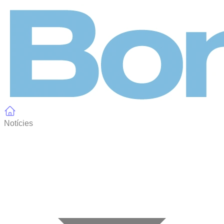
Panell de gestió de galetes
Notícies