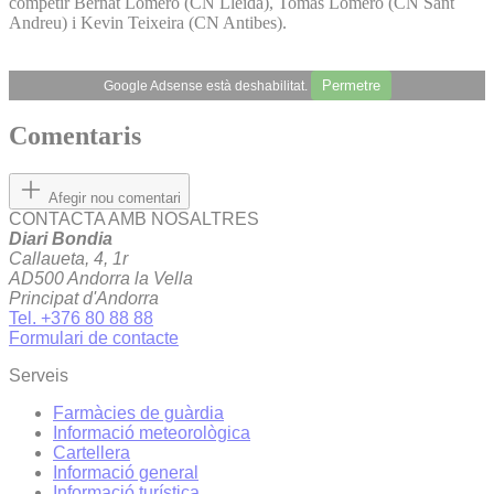
competir Bernat Lomero (CN Lleida), Tomàs Lomero (CN Sant
Andreu) i Kevin Teixeira (CN Antibes).
Permetre
Google Adsense està deshabilitat.
Comentaris
Afegir nou comentari
CONTACTA AMB NOSALTRES
Diari Bondia
Callaueta, 4, 1r
AD500 Andorra la Vella
Principat d'Andorra
Tel. +376 80 88 88
Formulari de contacte
Serveis
Farmàcies de guàrdia
Informació meteorològica
Cartellera
Informació general
Informació turística