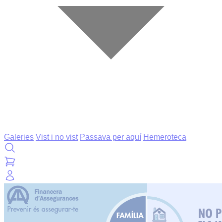
Galeries
Vist i no vist
Passava per aquí
Hemeroteca