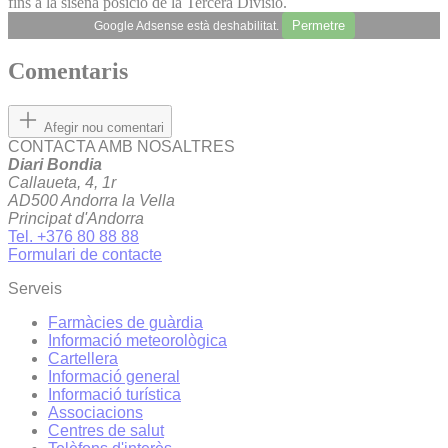
fins a la sisena posició de la Tercera Divisió.
Permetre
Google Adsense està deshabilitat.
Comentaris
Afegir nou comentari
CONTACTA AMB NOSALTRES
Diari Bondia
Callaueta, 4, 1r
AD500 Andorra la Vella
Principat d'Andorra
Tel. +376 80 88 88
Formulari de contacte
Serveis
Farmàcies de guàrdia
Informació meteorològica
Cartellera
Informació general
Informació turística
Associacions
Centres de salut