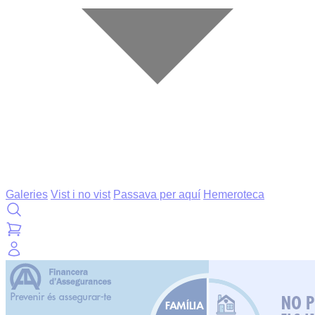
Galeries
Vist i no vist
Passava per aquí
Hemeroteca