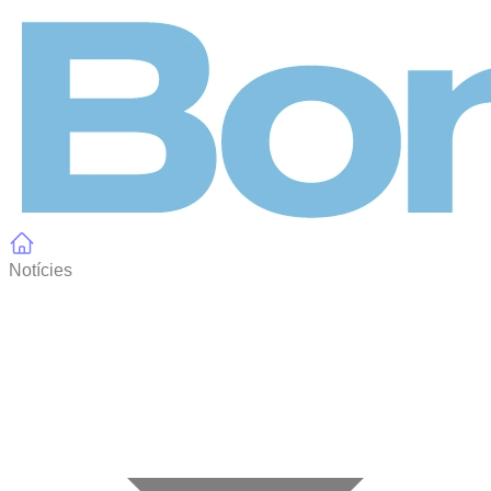
Panell de gestió de galetes
Notícies