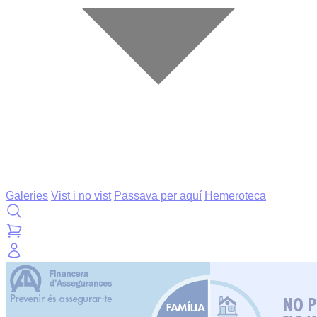
Galeries
Vist i no vist
Passava per aquí
Hemeroteca