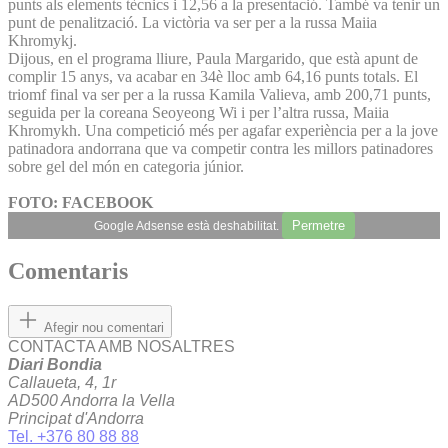
punts als elements tècnics i 12,56 a la presentació. També va tenir un
punt de penalització. La victòria va ser per a la russa Maiia
Khromykj.
Dijous, en el programa lliure, Paula Margarido, que està apunt de
complir 15 anys, va acabar en 34è lloc amb 64,16 punts totals. El
triomf final va ser per a la russa Kamila Valieva, amb 200,71 punts,
seguida per la coreana Seoyeong Wi i per l’altra russa, Maiia
Khromykh. Una competició més per agafar experiència per a la jove
patinadora andorrana que va competir contra les millors patinadores
sobre gel del món en categoria júnior.
FOTO: FACEBOOK
Permetre
Google Adsense està deshabilitat.
Comentaris
Afegir nou comentari
CONTACTA AMB NOSALTRES
Diari Bondia
Callaueta, 4, 1r
AD500 Andorra la Vella
Principat d'Andorra
Tel. +376 80 88 88