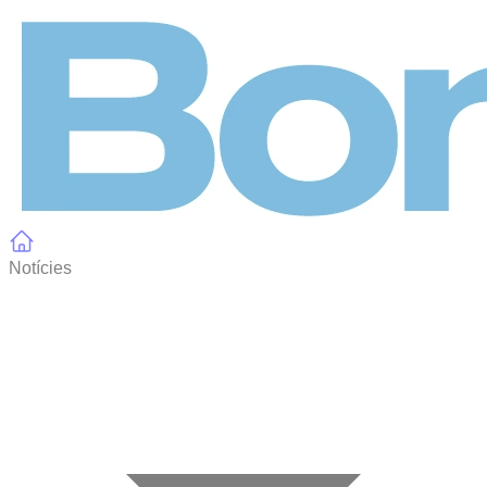
Panell de gestió de galetes
Notícies