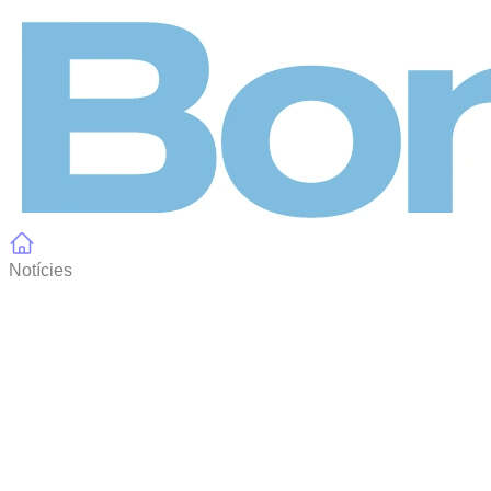
Panell de gestió de galetes
Notícies