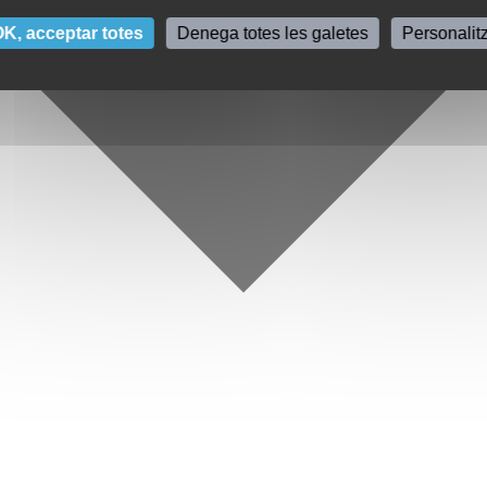
K, acceptar totes
Denega totes les galetes
Personalit