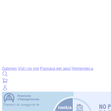
Galeries
Vist i no vist
Passava per aquí
Hemeroteca