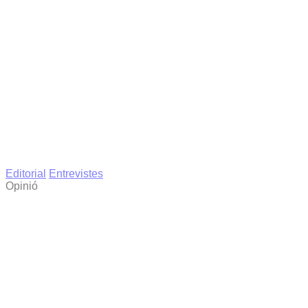
Editorial
Entrevistes
Opinió