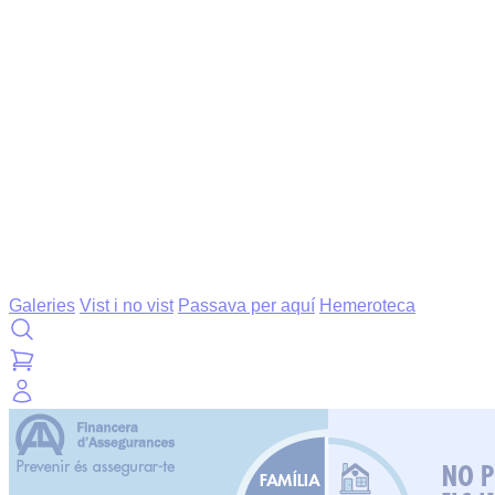
Galeries
Vist i no vist
Passava per aquí
Hemeroteca