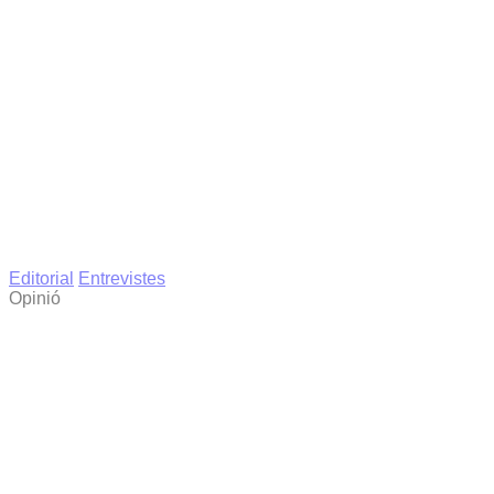
Editorial
Entrevistes
Opinió