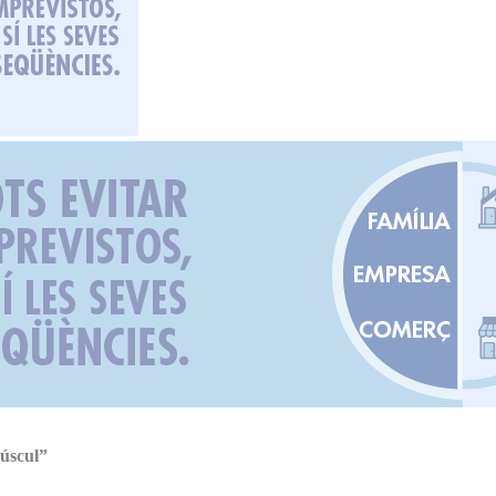
júscul”