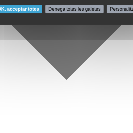
K, acceptar totes
Denega totes les galetes
Personalit