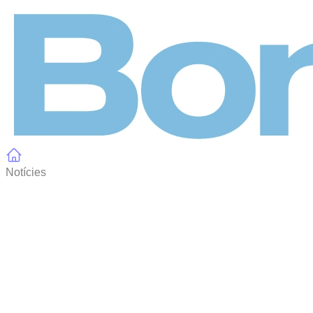
Panell de gestió de galetes
Notícies