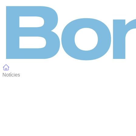
Panell de gestió de galetes
Notícies