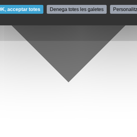
K, acceptar totes
Denega totes les galetes
Personalit