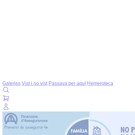
Galeries
Vist i no vist
Passava per aquí
Hemeroteca