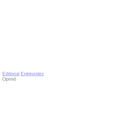
Editorial
Entrevistes
Opinió