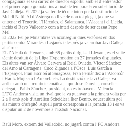
compaginarà el seu càrrec de director esportiu amb el d’entrenador
del primer equip granota fins a final de temporada en substitució de
Javi Calleja. El 2022 ja va fer de tècnic interí per la destitució de
Mehdi Nafti. Al d’Astorga no li ve de nou tot plegat, ja que va
entrenar el Tenerife, l’Hércules, el Salamanca, l’Alacant i el Lleida,
inclús el Rayo Vallecano com a interí després de ser cessat Pepe
Mel.
El 2022 Felipe Miñambres va aconseguir dues victòries en dos
partits contra Mirandés i Leganés i després ja va arribar Javi Calleja
al càrrec.
El d’Alcalá de Henares, amb 68 partits dirigits al Llevant, és el vuitè
tècnic destituït de la Lliga Hypermotion en 27 jornades disputades.
Els altres van ser Álvaro Cervera al Reial Oviedo, Víctor Sánchez
del Amo al Cartagena, Cuco Ziganda a l’Osca, Luis García a
l’Espanyol, Fran Escribá al Saragossa, Fran Fernández a l’Alcorcón
i Haritz Mujika a l’Amorebieta. La destitució de Javi Calleja va
arribar amb una reunió telemàtica ja que José Danvila, conseller
delegat, i Pablo Sánchez, president, no es trobaven a València.
L’FC Andorra visita un rival que ja va guanyar a la primera volta per
2 a 0 amb gols d’Aurélien Scheidler i Iker Benito, aquest últim gol
als minuts d’afegitó. Aquell partit corresponia a la jornada 13 i es va
disputar un 2 de novembre a l’Estadi Nacional.
Raúl Moro, extrem del Valladolid, no jugarà contra l’FC Andorra