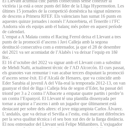
El Llevant acumula cinc partits consecutius sense conèixer la
victòria i ja està a onze punts del líder de la Lliga Hypermotion. Les
últimes 15 jornades de la competició domèstica ha signat números
de descens a Primera RFEF. Els valencians han sumat 16 punts en
aquestes quinze jornades i només l’Amorebieta, el Tenerife i l’FC
Andorra són els equips amb el balanç més pobre en aquest període
de calendari.
L’empat a A Malata contra el Racing Ferrol deixa el Llevant a tres
punts de la promoció d’ascens i Javi Calleja amb la segona
destitució consecutiva com a entrenador, ja que el 28 de desembre
del 2021 va ser acomiadat de l’Alabès i va deixar l’equip en 18è
lloc.
El 16 d’octubre del 2022 va signar amb el Llevant com a substitut
de Mehdi Nafti, actualment tècnic de l’AD Alcorcón. El curs passat,
els granotes van remuntar i van acabar tercers disputant la promoció
d’ascens sense èxit. El d’Alcalà de Henares, que va coincidir amb
Eder Sarabia al juvenil A del Vila-real la temporada 2012-13, on van
guanyar el títol de lliga i Calleja feia de segon d’Eder, ha passat del
triomf per 3 a 2 contra l’Albacete a empatar quatre partits i perdre’n
un contra l’Espanyol. El Llevant té una plantilla dissenyada per
tornar a aspirar a l’ascens i amb un jugador que últimament està
destacant per sobre dels altres: el jove migcampista Carlos Álvarez.
L’andalús, que va deixar el Sevilla a l’estiu, està marcant diferències
per la seva qualitat tècnica i el seu bon xut des de la llarga distància.
El nou entrenador del Llevant serà Felipe Miñambres. L’exjugador