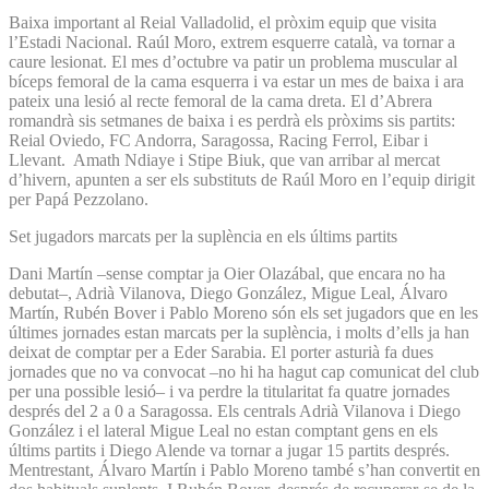
Baixa important al Reial Valladolid, el pròxim equip que visita
l’Estadi Nacional. Raúl Moro, extrem esquerre català, va tornar a
caure lesionat. El mes d’octubre va patir un problema muscular al
bíceps femoral de la cama esquerra i va estar un mes de baixa i ara
pateix una lesió al recte femoral de la cama dreta. El d’Abrera
romandrà sis setmanes de baixa i es perdrà els pròxims sis partits:
Reial Oviedo, FC Andorra, Saragossa, Racing Ferrol, Eibar i
Llevant. Amath Ndiaye i Stipe Biuk, que van arribar al mercat
d’hivern, apunten a ser els substituts de Raúl Moro en l’equip dirigit
per Papá Pezzolano.
Set jugadors marcats per la suplència en els últims partits
Dani Martín –sense comptar ja Oier Olazábal, que encara no ha
debutat–, Adrià Vilanova, Diego González, Migue Leal, Álvaro
Martín, Rubén Bover i Pablo Moreno són els set jugadors que en les
últimes jornades estan marcats per la suplència, i molts d’ells ja han
deixat de comptar per a Eder Sarabia. El porter asturià fa dues
jornades que no va convocat –no hi ha hagut cap comunicat del club
per una possible lesió– i va perdre la titularitat fa quatre jornades
després del 2 a 0 a Saragossa. Els centrals Adrià Vilanova i Diego
González i el lateral Migue Leal no estan comptant gens en els
últims partits i Diego Alende va tornar a jugar 15 partits després.
Mentrestant, Álvaro Martín i Pablo Moreno també s’han convertit en