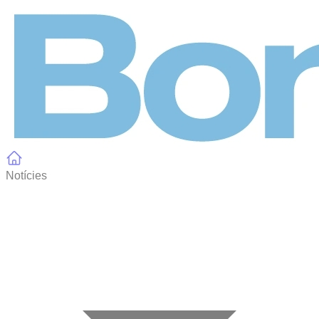
Panell de gestió de galetes
Notícies