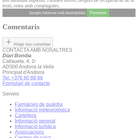
dos habituals suplents. I Rubén Bover, després de recuperar-se de la
lesió, entra amb comptagotes.
Permetre
Google Adsense està deshabilitat.
Comentaris
Afegir nou comentari
CONTACTA AMB NOSALTRES
Diari Bondia
Callaueta, 4, 1r
AD500 Andorra la Vella
Principat d'Andorra
Tel. +376 80 88 88
Formulari de contacte
Serveis
Farmàcies de guàrdia
Informació meteorològica
Cartellera
Informació general
Informació turística
Associacions
Centres de salut