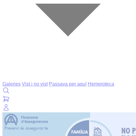
Galeries
Vist i no vist
Passava per aquí
Hemeroteca