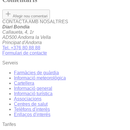
Afegir nou comentari
CONTACTA AMB NOSALTRES
Diari Bondia
Callaueta, 4, 1r
AD500 Andorra la Vella
Principat d'Andorra
Tel. +376 80 88 88
Formulari de contacte
Serveis
Farmàcies de guàrdia
Informació meteorològica
Cartellera
Informació general
Informació turística
Associacions
Centres de salut
Telèfons d'interès
Enllaços d'interés
Tarifes