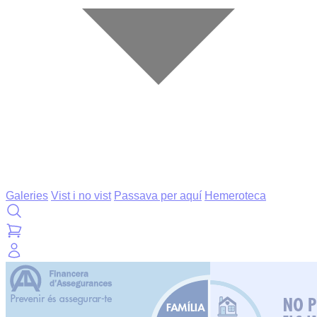
Galeries
Vist i no vist
Passava per aquí
Hemeroteca