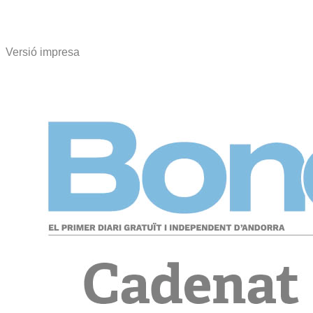
Versió impresa