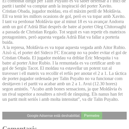
El combinat dirigit per Talin Puyalto es va saber defensar a l’inici de
partit i també va comptar amb la inspiració del porter Xavito.
Cristian Obada, jugador moldau, era el màxim perill de Moldàvia.
Ell va tenir les millors ocasions de gol, però es va topar amb Xavito.
I tant va perdonar Moldàvia que al minut 18 es va avançar Andorra
amb un gol d’Adrià Blat després de batre al porter Oleg Chitoroaghi
a passada de Christian Regalo. Tot seguit es van repetir els mateixos
protagonistes, però aquesta vegada Adrià Blat va fallar a porteria
buida.
A la represa, Moldàvia es va topar aquesta vegada amb Aitor Rubio.
Això sí, el porter del Sideco FC Encamp no va poder evitar el gol de
Cristian Obada. El jugador moldau va driblar Èric Mesquita i va
batre al porter Aitor Rubio. I la remuntada es va certificar amb un
gol de Sergiu Tacot. El moldau va estavellar un potent xut al
travesser i ell mateix va recollir el refús per anotar el 2 a 1. La tàctica
de porter-jugador ordenada per Talin Puyalto no va funcionar com
desitjaven i el partit va acabar amb un 2 a 1. Avui (12.30 hores)
segon amistós. “Acabo amb bones sensacions, ja que Moldàvia és
un rival superior a nosaltres a nivell de rànquing. Els nanus han fet
un partit molt seriós i amb molta intensitat”, va dir Talin Puyalto.
Permetre
Google Adsense està deshabilitat.
Comentaris