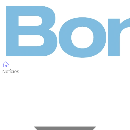
Panell de gestió de galetes
Notícies