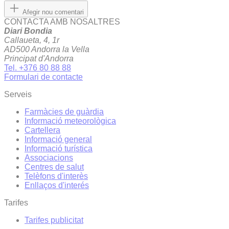
Afegir nou comentari
CONTACTA AMB NOSALTRES
Diari Bondia
Callaueta, 4, 1r
AD500 Andorra la Vella
Principat d'Andorra
Tel. +376 80 88 88
Formulari de contacte
Serveis
Farmàcies de guàrdia
Informació meteorològica
Cartellera
Informació general
Informació turística
Associacions
Centres de salut
Telèfons d'interès
Enllaços d'interés
Tarifes
Tarifes publicitat