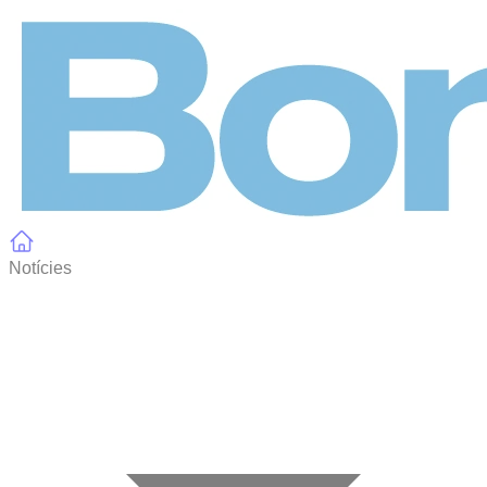
Panell de gestió de galetes
Notícies