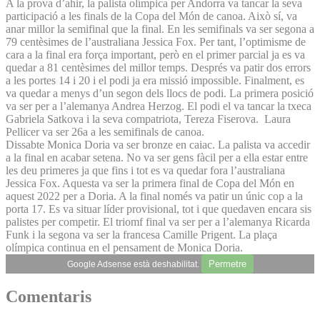
A la prova d’ahir, la palista olímpica per Andorra va tancar la seva
participació a les finals de la Copa del Món de canoa. Això sí, va
anar millor la semifinal que la final. En les semifinals va ser segona a
79 centèsimes de l’australiana Jessica Fox. Per tant, l’optimisme de
cara a la final era força important, però en el primer parcial ja es va
quedar a 81 centèsimes del millor temps. Després va patir dos errors
a les portes 14 i 20 i el podi ja era missió impossible. Finalment, es
va quedar a menys d’un segon dels llocs de podi. La primera posició
va ser per a l’alemanya Andrea Herzog. El podi el va tancar la txeca
Gabriela Satkova i la seva compatriota, Tereza Fiserova. Laura
Pellicer va ser 26a a les semifinals de canoa.
Dissabte Monica Doria va ser bronze en caiac. La palista va accedir
a la final en acabar setena. No va ser gens fàcil per a ella estar entre
les deu primeres ja que fins i tot es va quedar fora l’australiana
Jessica Fox. Aquesta va ser la primera final de Copa del Món en
aquest 2022 per a Doria. A la final només va patir un únic cop a la
porta 17. Es va situar líder provisional, tot i que quedaven encara sis
palistes per competir. El triomf final va ser per a l’alemanya Ricarda
Funk i la segona va ser la francesa Camille Prigent. La plaça
olímpica continua en el pensament de Monica Doria.
Permetre
Google Adsense està deshabilitat.
Comentaris