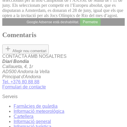
seleccionats per al nou Campionat de l’AASSE de Malta de l’11 de
juny. Els seleccionats per competir en l’Europeu absolut, que es
disputaran a Amsterdam, es donaran el 28 de juny, igual que els que
opten a la invitació per als Jocs Olímpics de Rio del mes d’agost.
Permetre
Google Adsense està deshabilitat.
Comentaris
Afegir nou comentari
CONTACTA AMB NOSALTRES
Diari Bondia
Callaueta, 4, 1r
AD500 Andorra la Vella
Principat d'Andorra
Tel. +376 80 88 88
Formulari de contacte
Serveis
Farmàcies de guàrdia
Informació meteorològica
Cartellera
Informació general
Informació turística