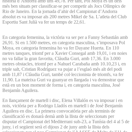
història d’Andorra amb uns 49,78. Per tant, Pol Moya és un dels
més ben situats per classificar-se per competir als Jocs Olímpics de
Rio de Janeiro. En la jornada d’ahir del Campionat d’Andorra
absolut es va imposar als 200 metres Mikel de Sa. L’atleta del Club
Esportiu Sant Julià va fer un temps de 22,61.
En categoria femenina, la victòria va ser per a Fanny Sebastián amb
26,91. Si en 1.500 metres, en categoria masculina, s’imposava Pol
Moya, en categoria femenina ho va fer Dayane Huerta. En 110
metres tanques, triomf per a Xavier Consegal amb 19,01, i en noies
no va fallar la gran favorita, Clàudia Guri, amb 17,36. En 3.000
metres obstacles, triomf per a Nahuel Carabaña amb 10.10,23 i, en
triple salt, Cristian Rodríguez va pujar a l’esglaó més alt del podi
amb 11,87 i Clàudia Guri, també col·leccionista de triomfs, va fer
11,90. La mateixa Guri va guanyar en llargada i va demostrar que
està en un bon moment de forma i, en categoria masculina, José
Benjamín Aguilera.
En llançament de martell i disc, Elena Villalón es va imposar i en
nois, victòria per a Rodrigo Lladós en martell i de José Benjamín
Aguilera en disc. La primera convocatòria per als terminis de
classificació es donarà demà amb la llista de seleccionats per
disputar el Campionat del Mediterrani sub-23, a Tunísia del 4 al 5 de
juny, i el següent serà el dijous 2 de juny amb la llista dels