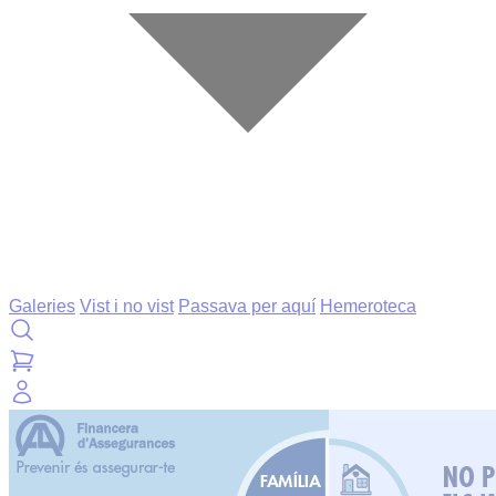
Galeries
Vist i no vist
Passava per aquí
Hemeroteca