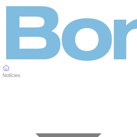
Panell de gestió de galetes
Notícies