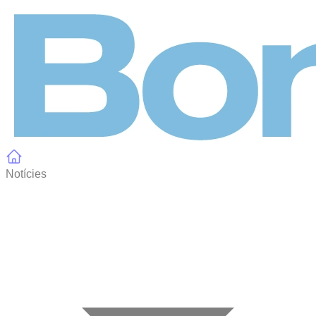
Panell de gestió de galetes
Notícies