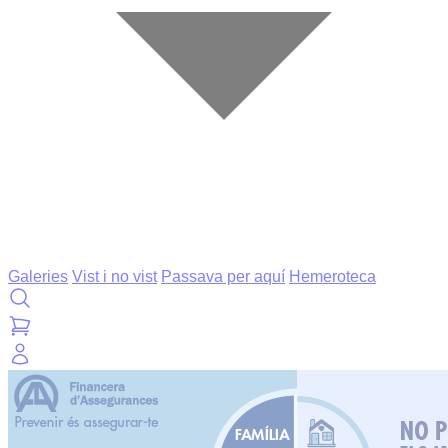
Galeries
Vist i no vist
Passava per aquí
Hemeroteca