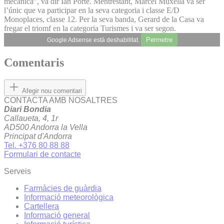
mecànica”, va dir Ian Porté. Mentrestant, Marcel Muxella va ser
l’únic que va participar en la seva categoria i classe E/D
Monoplaces, classe 12. Per la seva banda, Gerard de la Casa va
fregar el triomf en la categoria Turismes i va ser segon.
Permetre
Google Adsense està deshabilitat.
Comentaris
Afegir nou comentari
CONTACTA AMB NOSALTRES
Diari Bondia
Callaueta, 4, 1r
AD500 Andorra la Vella
Principat d'Andorra
Tel. +376 80 88 88
Formulari de contacte
Serveis
Farmàcies de guàrdia
Informació meteorològica
Cartellera
Informació general