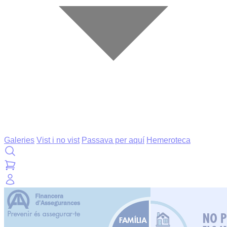
Galeries
Vist i no vist
Passava per aquí
Hemeroteca