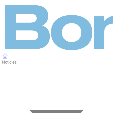
Panell de gestió de galetes
Notícies