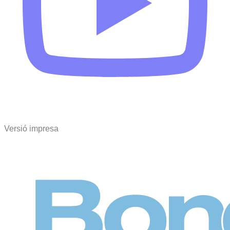
Versió impresa