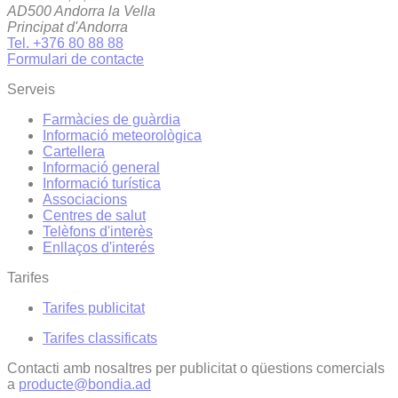
AD500 Andorra la Vella
Principat d'Andorra
Tel. +376 80 88 88
Formulari de contacte
Serveis
Farmàcies de guàrdia
Informació meteorològica
Cartellera
Informació general
Informació turística
Associacions
Centres de salut
Telèfons d'interès
Enllaços d'interés
Tarifes
Tarifes publicitat
Tarifes classificats
Contacti amb nosaltres per publicitat o qüestions comercials
a
producte@bondia.ad