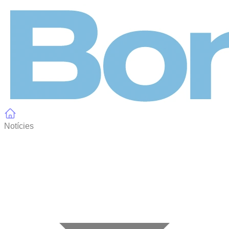
Panell de gestió de galetes
Notícies