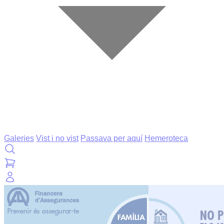
Galeries
Vist i no vist
Passava per aquí
Hemeroteca