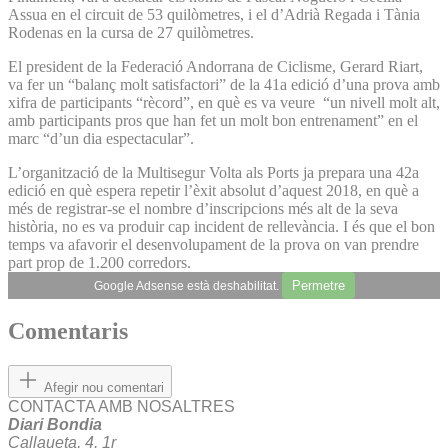
Assua en el circuit de 53 quilòmetres, i el d’Adrià Regada i Tània
Rodenas en la cursa de 27 quilòmetres.
El president de la Federació Andorrana de Ciclisme, Gerard Riart,
va fer un “balanç molt satisfactori” de la 41a edició d’una prova amb
xifra de participants “rècord”, en què es va veure “un nivell molt alt,
amb participants pros que han fet un molt bon entrenament” en el
marc “d’un dia espectacular”.
L’organització de la Multisegur Volta als Ports ja prepara una 42a
edició en què espera repetir l’èxit absolut d’aquest 2018, en què a
més de registrar-se el nombre d’inscripcions més alt de la seva
història, no es va produir cap incident de rellevància. I és que el bon
temps va afavorir el desenvolupament de la prova on van prendre
part prop de 1.200 corredors.
Permetre
Google Adsense està deshabilitat.
Comentaris
Afegir nou comentari
CONTACTA AMB NOSALTRES
Diari Bondia
Callaueta, 4, 1r