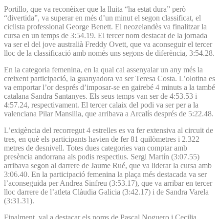
Portillo, que va reconèixer que la lluita “ha estat dura” però
“divertida”, va superar en més d’un minut el segon classificat, el
ciclista professional George Benett. El neozelandès va finalitzar la
cursa en un temps de 3:54.19. El tercer nom destacat de la jornada
va ser el del jove australià Freddy Ovett, que va aconseguir el tercer
lloc de la classificació amb només uns segons de diferència, 3:54.28.
En la categoria femenina, en la qual cal assenyalar un any més la
creixent participació, la guanyadora va ser Teresa Costa. L’olotina es
va emportar l’or després d’imposar-se en gairebé 4 minuts a la també
catalana Sandra Santanyes. Els seus temps van ser de 4:53.53 i
4:57.24, respectivament. El tercer calaix del podi va ser per a la
valenciana Pilar Mansilla, que arribava a Arcalís després de 5:22.48.
L’exigència del recorregut 4 estrelles es va fer extensiva al circuit de
tres, en què els participants havien de fer 81 quilòmetres i 2.322
metres de desnivell. Totes dues categories van comptar amb
presència andorrana als podis respectius. Sergi Martín (3:07.55)
arribava segon al darrere de Jaume Rué, que va liderar la cursa amb
3:06.40. En la participació femenina la plaça més destacada va ser
l’aconseguida per Andrea Sinfreu (3:53.17), que va arribar en tercer
lloc darrere de l’atleta Clàudia Galicia (3:42.17) i de Sandra Varela
(3:31.31).
Finalment, val a destacar els noms de Pascal Noguero i Cecilia