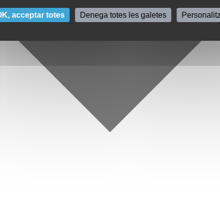
K, acceptar totes
Denega totes les galetes
Personalit