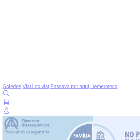
Galeries
Vist i no vist
Passava per aquí
Hemeroteca