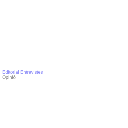
Editorial
Entrevistes
Opinió