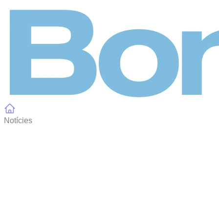
Panell de gestió de galetes
Notícies