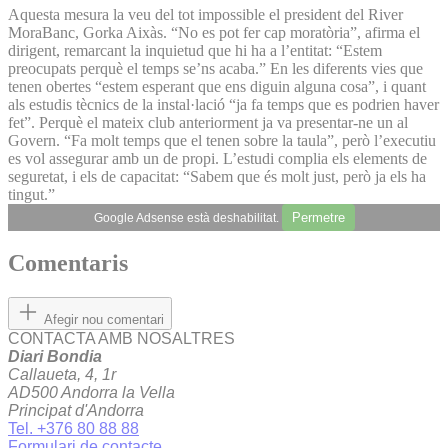
Aquesta mesura la veu del tot impossible el president del River
MoraBanc, Gorka Aixàs. “No es pot fer cap moratòria”, afirma el
dirigent, remarcant la inquietud que hi ha a l’entitat: “Estem
preocupats perquè el temps se’ns acaba.” En les diferents vies que
tenen obertes “estem esperant que ens diguin alguna cosa”, i quant
als estudis tècnics de la instal·lació “ja fa temps que es podrien haver
fet”. Perquè el mateix club anteriorment ja va presentar-ne un al
Govern. “Fa molt temps que el tenen sobre la taula”, però l’executiu
es vol assegurar amb un de propi. L’estudi complia els elements de
seguretat, i els de capacitat: “Sabem que és molt just, però ja els ha
tingut.”
Permetre
Google Adsense està deshabilitat.
Comentaris
Afegir nou comentari
CONTACTA AMB NOSALTRES
Diari Bondia
Callaueta, 4, 1r
AD500 Andorra la Vella
Principat d'Andorra
Tel. +376 80 88 88
Formulari de contacte