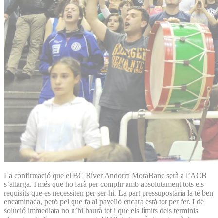
La confirmació que el BC River Andorra MoraBanc serà a l’ACB
s’allarga. I més que ho farà per complir amb absolutament tots els
requisits que es necessiten per ser-hi. La part pressupostària la té ben
encaminada, però pel que fa al pavelló encara està tot per fer. I de
solució immediata no n’hi haurà tot i que els límits dels terminis