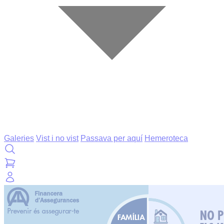
Galeries
Vist i no vist
Passava per aquí
Hemeroteca