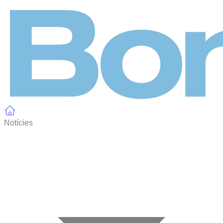
Panell de gestió de galetes
Notícies