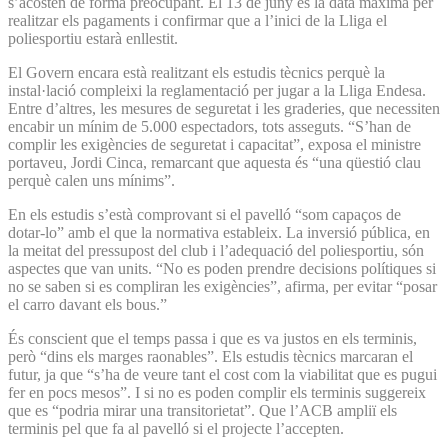
s’acosten de forma preocupant. El 13 de juny és la data màxima per
realitzar els pagaments i confirmar que a l’inici de la Lliga el
poliesportiu estarà enllestit.
El Govern encara està realitzant els estudis tècnics perquè la
instal·lació compleixi la reglamentació per jugar a la Lliga Endesa.
Entre d’altres, les mesures de seguretat i les graderies, que necessiten
encabir un mínim de 5.000 espectadors, tots asseguts. “S’han de
complir les exigències de seguretat i capacitat”, exposa el ministre
portaveu, Jordi Cinca, remarcant que aquesta és “una qüestió clau
perquè calen uns mínims”.
En els estudis s’està comprovant si el pavelló “som capaços de
dotar-lo” amb el que la normativa estableix. La inversió pública, en
la meitat del pressupost del club i l’adequació del poliesportiu, són
aspectes que van units. “No es poden prendre decisions polítiques si
no se saben si es compliran les exigències”, afirma, per evitar “posar
el carro davant els bous.”
És conscient que el temps passa i que es va justos en els terminis,
però “dins els marges raonables”. Els estudis tècnics marcaran el
futur, ja que “s’ha de veure tant el cost com la viabilitat que es pugui
fer en pocs mesos”. I si no es poden complir els terminis suggereix
que es “podria mirar una transi­torietat”. Que l’ACB ampliï els
terminis pel que fa al pavelló si el projecte l’accepten.