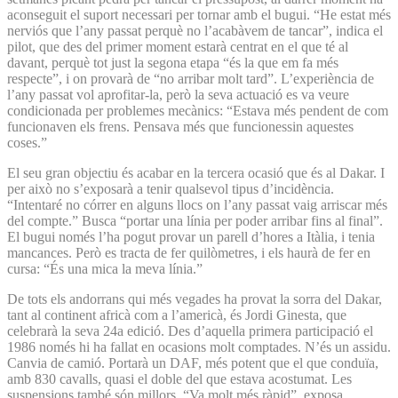
aconseguit el suport necessari per tornar amb el bugui. “He estat més
nerviós que l’any passat perquè no l’acabàvem de tancar”, indica el
pilot, que des del primer moment estarà centrat en el que té al
davant, perquè tot just la segona etapa “és la que em fa més
respecte”, i on provarà de “no arribar molt tard”. L’experiència de
l’any passat vol aprofitar-la, però la seva actuació es va veure
condicionada per problemes mecànics: “Estava més pendent de com
funcionaven els frens. Pensava més que funcionessin aquestes
coses.”
El seu gran objectiu és acabar en la tercera ocasió que és al Dakar. I
per això no s’exposarà a tenir qualsevol tipus d’incidència.
“Intentaré no córrer en alguns llocs on l’any passat vaig arriscar més
del compte.” Busca “portar una línia per poder arribar fins al final”.
El bugui només l’ha pogut provar un parell d’hores a Itàlia, i tenia
mancances. Però es tracta de fer quilòmetres, i els haurà de fer en
cursa: “És una mica la meva línia.”
De tots els andorrans qui més vegades ha provat la sorra del Dakar,
tant al continent africà com a l’americà, és Jordi Ginesta, que
celebrarà la seva 24a edició. Des d’aquella primera participació el
1986 només hi ha fallat en ocasions molt comptades. N’és un assidu.
Canvia de camió. Portarà un DAF, més potent que el que conduïa,
amb 830 cavalls, quasi el doble del que estava acostumat. Les
suspensions també són millors. “Va molt més ràpid”, exposa