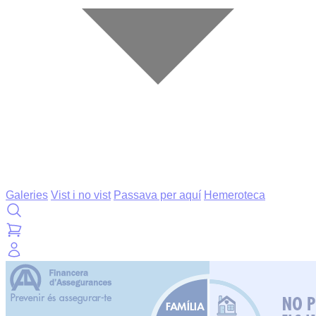
Galeries
Vist i no vist
Passava per aquí
Hemeroteca