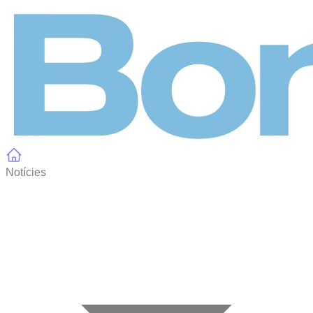
Panell de gestió de galetes
Notícies