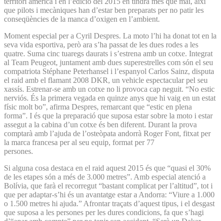
territori americà i en l’edició del 2015 en tindrà més que mai, així
que pilots i mecàniques han d’estar ben preparats per no patir les
conseqüències de la manca d’oxigen en l’ambient.
Moment especial per a Cyril Despres. La moto l’hi ha donat tot en la
seva vida esportiva, però ara s’ha passat de les dues rodes a les
quatre. Suma cinc tuaregs daurats i s’estrena amb un cotxe. Integrat
al Team Peugeot, juntament amb dues superestrelles com són el seu
compatriota Stéphane Peterhansel i l’espanyol Carlos Sainz, disputa
el raid amb el flamant 2008 DKR, un vehicle espectacular pel seu
xassís. Estrenar-se amb un cotxe no li provoca cap neguit. “No estic
nerviós. És la primera vegada en quinze anys que hi vaig en un estat
físic molt bo”, afirma Despres, remarcant que “estic en plena
forma”. I és que la preparació que suposa estar sobre la moto i estar
assegut a la cabina d’un cotxe és ben diferent. Durant la prova
comptarà amb l’ajuda de l’osteòpata andorrà Roger Font, fitxat per
la marca francesa per al seu equip, format per 77
persones.
Si alguna cosa destaca en el raid aquest 2015 és que “quasi el 30%
de les etapes són a més de 3.000 metres”. Amb especial atenció a
Bolívia, que farà el recorregut “bastant complicat per l’altitud”, tot i
que per adaptar-s’hi és un avantatge estar a Andorra: “Viure a 1.000
o 1.500 metres hi ajuda.” Afrontar traçats d’aquest tipus, i el desgast
que suposa a les persones per les dures condicions, fa que s’hagi