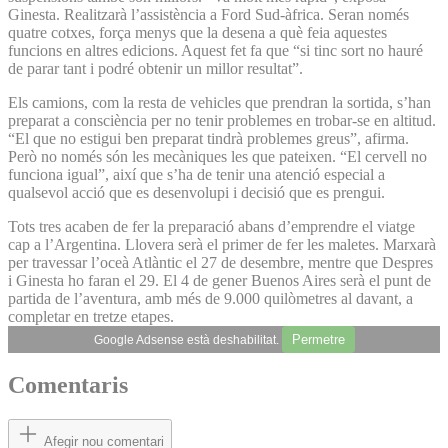
Ginesta. Realitzarà l’assistència a Ford Sud-àfrica. Seran només
quatre cotxes, força menys que la desena a què feia aquestes
funcions en altres edicions. Aquest fet fa que “si tinc sort no hauré
de parar tant i podré obtenir un millor resultat”.
Els camions, com la resta de vehicles que prendran la sortida, s’han
preparat a consciència per no tenir problemes en trobar-se en altitud.
“El que no estigui ben preparat tindrà problemes greus”, afirma.
Però no només són les mecàniques les que pateixen. “El cervell no
funciona igual”, així que s’ha de tenir una atenció especial a
qualsevol acció que es desenvolupi i decisió que es prengui.
Tots tres acaben de fer la preparació abans d’emprendre el viatge
cap a l’Argentina. Llovera serà el primer de fer les maletes. Marxarà
per travessar l’oceà Atlàntic el 27 de desembre, mentre que Despres
i Ginesta ho faran el 29. El 4 de gener Buenos Aires serà el punt de
partida de l’aventura, amb més de 9.000 quilòmetres al davant, a
completar en tretze etapes.
Permetre
Google Adsense està deshabilitat.
Comentaris
Afegir nou comentari