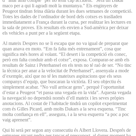
d’“anar amb compte” per no tenir cap accident. “Serà un Dakar
maco per a qui li agradi molt la muntanya.” Els enginyers de
Peugeot tindran feina diària durant les dues setmanes de competició.
Totes les dades de l’ordinador de bord dels cotxes es traslladen
immediatament a França durant la cursa, per realitzar les lectures en
la sala de proves. Els resultats els envien a Sud-amèrica per deixar
els vehicles a punt per a la següent etapa.
Al mateix Despres no se li escapa que no va igual de preparat que
quan anava en moto. “Em fa falta més entrenament”, cosa que
significa més hores al volant. “El desert i la competició els conec,
però em falta conduir amb el cotxe”, exposa. Comparar-se amb els
resultats de Sainz i Peterhansel en els tests no té raó de ser. “No tinc
la tècnica per anar a la velocitat de Peterhansel”, assenyala a mode
d’exemple, així que no té les mateixes aspiracions que els seus
companys d’equip, que buscaran la victòria. El seu objectiu és
simplement acabar. “No vull arriscar gens”, perquè l’oportunitat
d’estar a Peugeot “et passa una vegada en la vida”. Aquesta vegada
la navegació no dependrà només d’ell mateix i les seves pròpies
anotacions. Al costat de l’habitacle tindrà un copilot experimentat
com és Gilles Picard, amb molts Dakars a la seva esquena. “Tinc
molta confiança en ell”, assegura, i a la seva esquerra “a poc a poc
vaig aprenent”.
Qui hi serà per segon any consecutiu és Albert Llovera. Després de
setmanes picant pedra per tancar el pressupost, al darrer moment ha