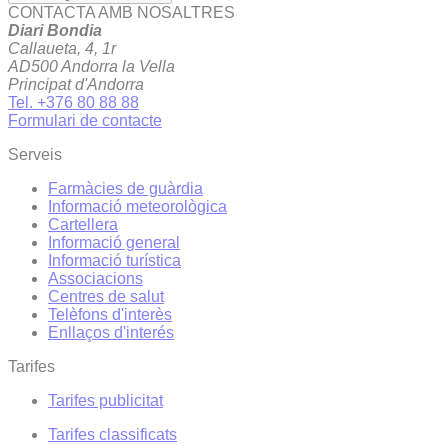
CONTACTA AMB NOSALTRES
Diari Bondia
Callaueta, 4, 1r
AD500 Andorra la Vella
Principat d'Andorra
Tel. +376 80 88 88
Formulari de contacte
Serveis
Farmàcies de guàrdia
Informació meteorològica
Cartellera
Informació general
Informació turística
Associacions
Centres de salut
Telèfons d'interès
Enllaços d'interés
Tarifes
Tarifes publicitat
Tarifes classificats