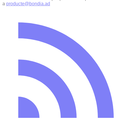
a
producte@bondia.ad