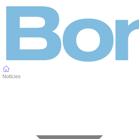
Panell de gestió de galetes
Notícies