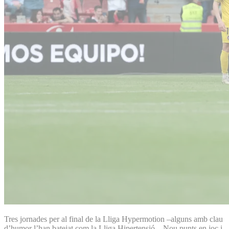
Tres jornades per al final de la Lliga Hypermotion –alguns amb clau
d’humor l’han batejat com la Lliga Hipertensió–. Nou punts en joc i