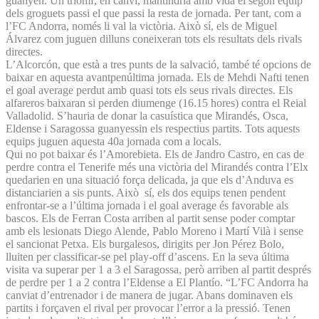
guanyen. Un triomf, en canvi, mantindria amb vida el segon equip
dels groguets passi el que passi la resta de jornada. Per tant, com a
l’FC Andorra, només li val la victòria. Això sí, els de Miguel
Álvarez com juguen dilluns coneixeran tots els resultats dels rivals
directes.
L’Alcorcón, que està a tres punts de la salvació, també té opcions de
baixar en aquesta avantpenúltima jornada. Els de Mehdi Nafti tenen
el goal average perdut amb quasi tots els seus rivals directes. Els
alfareros baixaran si perden diumenge (16.15 hores) contra el Reial
Valladolid. S’hauria de donar la casuística que Mirandés, Osca,
Eldense i Saragossa guanyessin els respectius partits. Tots aquests
equips juguen aquesta 40a jornada com a locals.
Qui no pot baixar és l’Amorebieta. Els de Jandro Castro, en cas de
perdre contra el Tenerife més una victòria del Mirandés contra l’Elx
quedarien en una situació força delicada, ja que els d’Anduva es
distanciarien a sis punts. Això sí, els dos equips tenen pendent
enfrontar-se a l’última jornada i el goal average és favorable als
bascos. Els de Ferran Costa arriben al partit sense poder comptar
amb els lesionats Diego Alende, Pablo Moreno i Martí Vilà i sense
el sancionat Petxa. Els burgalesos, dirigits per Jon Pérez Bolo,
lluiten per classificar-se pel play-off d’ascens. En la seva última
visita va superar per 1 a 3 el Saragossa, però arriben al partit després
de perdre per 1 a 2 contra l’Eldense a El Plantío. “L’FC Andorra ha
canviat d’entrenador i de manera de jugar. Abans dominaven els
partits i forçaven el rival per provocar l’error a la pressió. Tenen