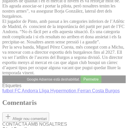
jugadors de qualitat i en el mercat d’hivern es va reforçar molt bé.
Els agrada associar-se i portar la pilota, però nosaltres tenim les
nostres armes”, va assegurar Borja González, lateral dret dels
burgalesos.
El jugador de Pinto, amb passat a les categories inferiors de l’Atlètic
de Madrid, és conscient de la importància del partit per part de l’FC
Andorra. “No és fàcil per a ells aquesta situació. És una categoria
molt complicada i si els resultats no arriben et dona ansietat i els fa
precipitar-se. Nosaltres anem sense pressió i a gaudir”.
Per la seva banda, Miguel Pérez Cuesta, més conegut com a Michu,
va renovar com a director esportiu dels burgalesos fins al 2027. Ell
va ser l’artífex de l’ascens del Burgos a segona divisió. Un director
esportiu menys al mercat en cas que algun club busqui un càrrec
d’aquest tipus per ocupar alguna vacant que pugui quedar lliure la
temporada vinent.
Permetre
Google Adsense està deshabilitat.
Etiquetes
futbol
FC Andorra
Lliga Hypermotion
Ferran Costa
Burgos
Comentaris
Afegir nou comentari
CONTACTA AMB NOSALTRES