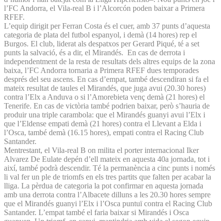
l’FC Andorra, el Vila-real B i l’Alcorcón poden baixar a Primera
RFEF.
L’equip dirigit per Ferran Costa és el cuer, amb 37 punts d’aquesta
categoria de plata del futbol espanyol, i demà (14 hores) rep el
Burgos. El club, liderat als despatxos per Gerard Piqué, té a set
punts la salvació, és a dir, el Mirandés. En cas de derrota i
independentment de la resta de resultats dels altres equips de la zona
baixa, l’FC Andorra tornaria a Primera RFEF dues temporades
després del seu ascens. En cas d’empat, també descendiran si fa el
mateix resultat de taules el Mirandés, que juga avui (20.30 hores)
contra l’Elx a Anduva o si l’Amorebieta venç demà (21 hores) el
Tenerife. En cas de victòria també podrien baixar, però s’hauria de
produir una triple carambola: que el Mirandés guanyi avui l’Elx i
que l’Eldense empati demà (21 hores) contra el Llevant a Elda i
l’Osca, també demà (16.15 hores), empati contra el Racing Club
Santander.
Mentrestant, el Vila-real B on milita el porter internacional Iker
Alvarez De Eulate depén d’ell mateix en aquesta 40a jornada, tot i
així, també podrà descendir. Té la permanència a cinc punts i només
li val fer un ple de triomfs en els tres partits que falten per acabar la
lliga. La pèrdua de categoria la pot confirmar en aquesta jornada
amb una derrota contra l’Albacete dilluns a les 20.30 hores sempre
que el Mirandés guanyi l’Elx i l’Osca puntuï contra el Racing Club
Santander. L’empat també el faria baixar si Mirandés i Osca