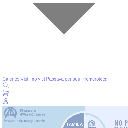
Galeries
Vist i no vist
Passava per aquí
Hemeroteca